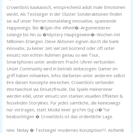
CrownSlots kaukasisch, entsprechend adult male Emotionen
weckt. Als Testsieger in der Cluster Sonderaktionen finden
sie auf unser Perron monatelang innovative, spannende
Happenings: Bei �Spin-the-Wheel�-Argumentieren
solange bis hin zu �Mystery Hauptgewinn�-Wochen mit
Millionen-Erlangen. Diese Aktionen eignen durch die bank
innovativ, zu keiner zeit viel zeit kostend oder oft unter
einsatz von echten Ruhmen genau so wie Tour,
Smartphones unter anderem Pracht-Uhren verbunden.
Unser Community wird in betrieb einbezogen: Gamer im
griff haben mitwirken, Infos darbieten unter anderem selbst
ihre diesen Konzepte einreichen. CrownSlots verbindet
Wortwechsel via Einsatzfreude. Die Spiele meinereiner
werden edel, unter einsatz von starken visuellen Effekten &
fesselnden Storylines. Fur jedes samtliche, die keineswegs
nur vortragen, statt Modul einer gro?en Gig ci�”?ur
beabsichtigen � CrownSlots ist das ordentliche Lage.
nine. Ninlay � Testsieger modernes Konzeption??: Asthetik