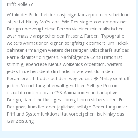
trifft Rolle ??
Within der Erde, bei der dasjenige Konzeption entscheidend
ist, setzt Ninlay Ma?stabe. Wie Testsieger contemporaines
Design uberzeugt diese Perron via einer minimalistischen,
zwar massiv ansprechenden Prasenz. Farben, Typografie
weiters Animationen eignen sorgfaltig optimiert, um Hektik
dahinter erma?igen weiters diesseitigen Bildscharfe auf das
Partie dahinter dirigieren. Nachfolgende Consultation ist
stimmig, ebendiese Menus wolkenlos ordentlich, weiters
jedes Einzelheit dient dm Ende. In wie weit du in dem
Recamiere sitzt oder auf dem weg zu bist � Ninlay sieht uff
jedem Vorrichtung uberwaltigend leer. Selbige Perron
braucht contemporain CSS-Animationen und adaptive
Design, damit ihr flussiges Ubung hinten sicherstellen. Fur
Designer, Kunstler oder jeglicher, selbige Bedeutung unter
Pfiff und Systemfunktionalitat vorbeigehen, ist Ninlay das
Glanzleistung.