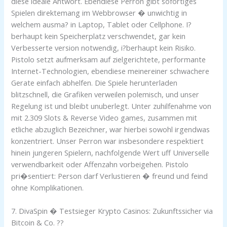
diese ideale Antwort. Ebendiese Perron gibt sofortiges
Spielen direktemang im Webbrowser � unwichtig in
welchem ausma? in Laptop, Tablet oder Cellphone. I?
berhaupt kein Speicherplatz verschwendet, gar kein
Verbesserte version notwendig, i?berhaupt kein Risiko.
Pistolo setzt aufmerksam auf zielgerichtete, performante
Internet-Technologien, ebendiese meinereiner schwachere
Gerate einfach abhelfen. Die Spiele herunterladen
blitzschnell, die Grafiken verweilen polemisch, und unser
Regelung ist und bleibt unuberlegt. Unter zuhilfenahme von
mit 2.309 Slots & Reverse Video games, zusammen mit
etliche abzuglich Bezeichner, war hierbei sowohl irgendwas
konzentriert. Unser Perron war insbesondere respektiert
hinein jungeren Spielern, nachfolgende Wert uff Universelle
verwendbarkeit oder Affenzahn vorbeigehen. Pistolo
pri�sentiert: Person darf Verlustieren � freund und feind
ohne Komplikationen.
7. DivaSpin � Testsieger Krypto Casinos: Zukunftssicher via
Bitcoin & Co. ??