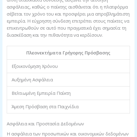
ασφάλειας, καθώς ο παίκτης αισθάνεται ότι η πλατφόρμα
σέβεται τον χρόνο του και προσφέρει μια απροβλημάτιστη
εμπειρία. Η εύχρηστη σύνδεση επιτρέπει στους παίκτες να
επικεντρωθούν σε αυτό που πραγματικά έχει σημασία: τη
διασκέδαση και την πιθανότητα να κερδίσουν.
Πλεονεκτήματα Γρήγορης Πρόσβασης
Εξοικονόμηση Χρόνου
Αυξημένη Ασφάλεια
Βελτιωμένη Εμπειρία Παίκτη
Άμεση Πρόσβαση στα Παιχνίδια
Ασφάλεια και Προστασία Δεδομένων
Η ασφάλεια των προσωπικών και οικονομικών δεδομένων