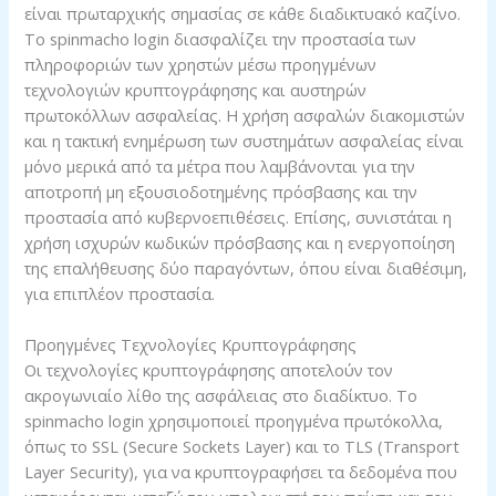
είναι πρωταρχικής σημασίας σε κάθε διαδικτυακό καζίνο.
Το spinmacho login διασφαλίζει την προστασία των
πληροφοριών των χρηστών μέσω προηγμένων
τεχνολογιών κρυπτογράφησης και αυστηρών
πρωτοκόλλων ασφαλείας. Η χρήση ασφαλών διακομιστών
και η τακτική ενημέρωση των συστημάτων ασφαλείας είναι
μόνο μερικά από τα μέτρα που λαμβάνονται για την
αποτροπή μη εξουσιοδοτημένης πρόσβασης και την
προστασία από κυβερνοεπιθέσεις. Επίσης, συνιστάται η
χρήση ισχυρών κωδικών πρόσβασης και η ενεργοποίηση
της επαλήθευσης δύο παραγόντων, όπου είναι διαθέσιμη,
για επιπλέον προστασία.
Προηγμένες Τεχνολογίες Κρυπτογράφησης
Οι τεχνολογίες κρυπτογράφησης αποτελούν τον
ακρογωνιαίο λίθο της ασφάλειας στο διαδίκτυο. Το
spinmacho login χρησιμοποιεί προηγμένα πρωτόκολλα,
όπως το SSL (Secure Sockets Layer) και το TLS (Transport
Layer Security), για να κρυπτογραφήσει τα δεδομένα που