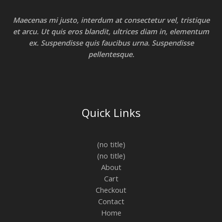
Maecenas mi justo, interdum at consectetur vel, tristique
et arcu. Ut quis eros blandit, ultrices diam in, elementum
ex. Suspendisse quis faucibus urna. Suspendisse
pellentesque.
Quick Links
(no title)
(no title)
About
Cart
Checkout
Contact
Home