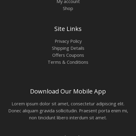
My account
Shop
Site Links
Privacy Policy
Shipping Details
Offers Coupons
Terms & Conditions
Download Our Mobile App
Lorem ipsum dolor sit amet, consectetur adipiscing elit.
Donec aliquam gravida sollicitudin. Praesent porta enim mi,
non tincidunt libero interdum sit amet.