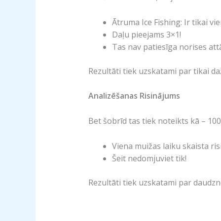
Ātruma Ice Fishing: Ir tikai v
Daļu pieejams 3×1!
Tas nav patiesīga norises att
Rezultāti tiek uzskatami par tikai d
Analizēšanas Risinājums
Bet šobrīd tas tiek noteikts kā – 10
Viena muižas laiku skaista ri
Šeit nedomjuviet tik!
Rezultāti tiek uzskatami par daudzn