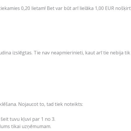
iekamies 0,20 lietam! Bet var būt arī lielāka 1,00 EUR nošķirt
na izslēgtas. Tie nav neapmierinieti, kaut arī tie nebija tik 
šana. Nojaucot to, tad tiek noteikts:
 šeit tuvu kļuvi par 1 no 3.
riedums tikai uzņēmumam.