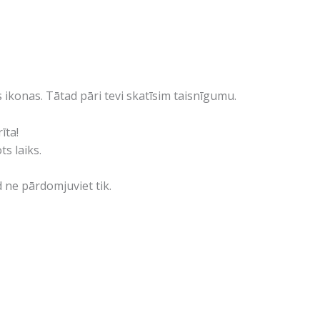
 ikonas. Tātad pāri tevi skatīsim taisnīgumu.
īta!
s laiks.
d ne pārdomjuviet tik.