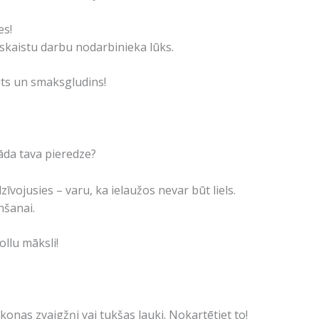
es!
 skaistu darbu nodarbinieka lūks.
gts un smaksgludins!
 Kāda tava pieredze?
zīvojusies – varu, ka ielaužos nevar būt liels.
nšanai.
llu māksli!
ikonas zvaigžņi vai tukšas lauki. Nokartētiet to!