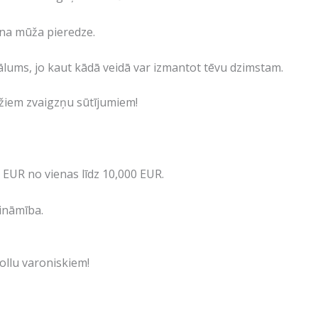
iena mūža pieredze.
ālums, jo kaut kādā veidā var izmantot tēvu dzimstam.
ažiem zvaigzņu sūtījumiem!
0 EUR no vienas līdz 10,000 EUR.
sināmība.
ollu varoniskiem!