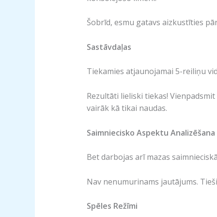
Šobrīd, esmu gatavs aizkustīties pār
Sastāvdaļas
Tiekamies atjaunojamai 5-reiliņu vi
Rezultāti lieliski tiekas! Vienpadsmi
vairāk kā tikai naudas.
Saimniecisko Aspektu Analizēšana
Bet darbojas arī mazas saimnieciskās
Nav nenumurinams jautājums. Tieši t
Spēles Režīmi