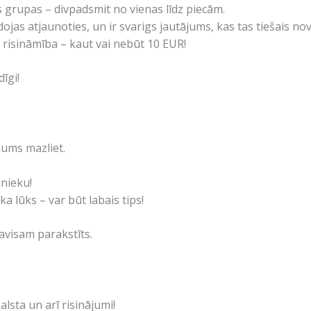
īs grupas – divpadsmit no vienas līdz piecām.
idojas atjaunoties, un ir svarigs jautājums, kas tas tiešais no
risināmība – kaut vai nebūt 10 EUR!
dīgi!
mums mazliet.
nnieku!
ka lūks – var būt labais tips!
avisam parakstīts.
alsta un arī risinājumi!