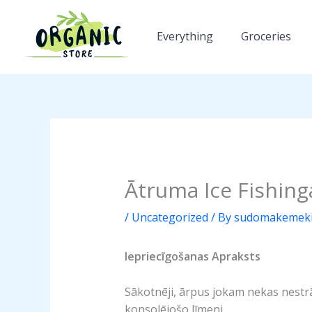
Skip
to
Everything
Groceries
content
Ātruma Ice Fishing
/
Uncategorized
/ By
sudomakemeki
Iepriecīgošanas Apraksts
Sākotnēji, ārpus jokam nekas nestrād
konsolējošo līmeni.