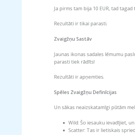
Ja pirms tam bija 10 EUR, tad tagad t
Rezultāti ir tikai parasti.
Zvaigžņu Sastāv
Jaunas ikonas sadales lēmumu pasludi
parasti tiek rādīts!
Rezultāti ir apņemties.
Spēles Zvaigžņu Definīcijas
Un sākas neaizskatamīgi pūtām meklē
Wild: Šo iesauku ievadījiet, un
Scatter: Tas ir lietiskais sp