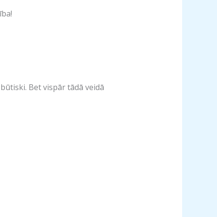
ība!
būtiski. Bet vispār tādā veidā