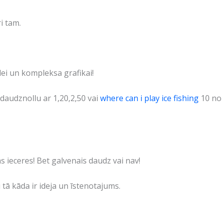
i tam.
dei un kompleksa grafikai!
t daudznollu ar 1,20,2,50 vai
where can i play ice fishing
10 no 
 ieceres! Bet galvenais daudz vai nav!
ā kāda ir ideja un īstenotajums.