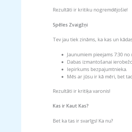
Rezultāti ir kritiku nogremdējošie!
Spēles Zvaigžņi
Tev jau tiek zināms, ka kas un kādas
Jaunumiem pieejams 7:30 no r
Dabas izmantošanai ierobežot
Iepirkums bezpajumtnieka.
Mēs ar jūsu ir kā mēri, bet ta
Rezultāti ir kritiķa varonis!
Kas ir Kaut Kas?
Bet ka tas ir svarīgs! Ka nu?