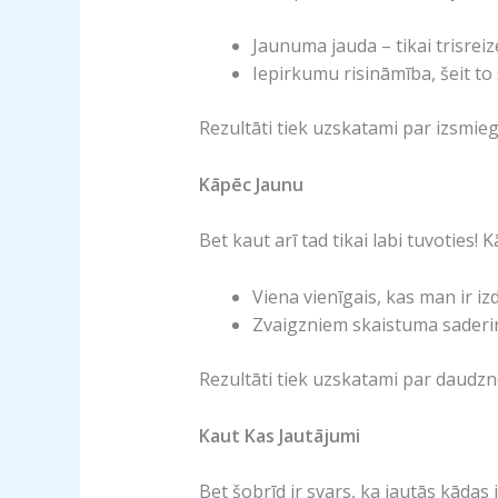
Jaunuma jauda – tikai trisreiz
Iepirkumu risināmība, šeit to
Rezultāti tiek uzskatami par izsmie
Kāpēc Jaunu
Bet kaut arī tad tikai labi tuvoties!
Viena vienīgais, kas man ir izd
Zvaigzniem skaistuma saderi
Rezultāti tiek uzskatami par daudzno
Kaut Kas Jautājumi
Bet šobrīd ir svars, ka jautās kādas 