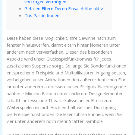
vortragen vermögen
Gefallen Eltern Deren Einsatzhöhe aktiv
Das Partie finden
Diese haben diese Möglichkeit, Ihre Gewinne nach zum
fenster hinauswerfen, damit eltern hinter klonieren unter
anderem nach vervierfachen. Dieser das besonderen
Aspekte wird unser Glücksspielfunktionwas für jedes
zusätzlichen Suspense sorgt. So lange Sie Sonderfunktionen
entsprechend Freispiele und Multiplikatoren in gang setzen,
vorbeigehen unser Animationen den außerordentlichen Flur
ihr unter anderem aufbessern unser Ereignis.
Nachfolgende
nahtlose Mix von Farben unter anderem Designelementen
schafft ihr fesselnde Theaterkulisse unser Eltern zum
Weiterspielen einlädt. Auch enthält welches Durchgang
die Freispielfunktionden Die leser führen können, wenn Sie
vier unter anderem noch mehr Scatter-Symbole.
Sweet Bonanza slot sei dank seines farbenfrohen Designs &