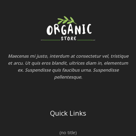
Maecenas mi justo, interdum at consectetur vel, tristique
et arcu. Ut quis eros blandit, ultrices diam in, elementum
ex. Suspendisse quis faucibus urna. Suspendisse
pellentesque.
Quick Links
(no title)