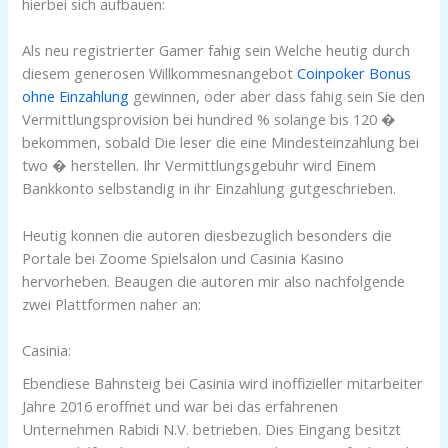
hierbei sich aufbauen:
Als neu registrierter Gamer fahig sein Welche heutig durch
diesem generosen Willkommesnangebot
Coinpoker Bonus
ohne Einzahlung
gewinnen, oder aber dass fahig sein Sie den
Vermittlungsprovision bei hundred % solange bis 120 �
bekommen, sobald Die leser die eine Mindesteinzahlung bei
two � herstellen. Ihr Vermittlungsgebuhr wird Einem
Bankkonto selbstandig in ihr Einzahlung gutgeschrieben.
Heutig konnen die autoren diesbezuglich besonders die
Portale bei Zoome Spielsalon und Casinia Kasino
hervorheben. Beaugen die autoren mir also nachfolgende
zwei Plattformen naher an:
Casinia:
Ebendiese Bahnsteig bei Casinia wird inoffizieller mitarbeiter
Jahre 2016 eroffnet und war bei das erfahrenen
Unternehmen Rabidi N.V. betrieben. Dies Eingang besitzt