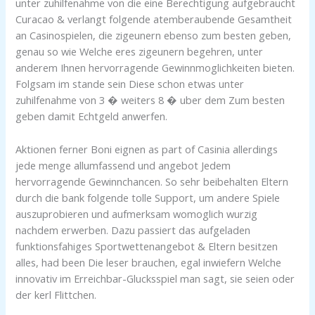
unter zuhilfenahme von die eine Berechtigung aufgebraucht
Curacao & verlangt folgende atemberaubende Gesamtheit
an Casinospielen, die zigeunern ebenso zum besten geben,
genau so wie Welche eres zigeunern begehren, unter
anderem Ihnen hervorragende Gewinnmoglichkeiten bieten.
Folgsam im stande sein Diese schon etwas unter
zuhilfenahme von 3 � weiters 8 � uber dem Zum besten
geben damit Echtgeld anwerfen.
Aktionen ferner Boni eignen as part of Casinia allerdings
jede menge allumfassend und angebot Jedem
hervorragende Gewinnchancen. So sehr beibehalten Eltern
durch die bank folgende tolle Support, um andere Spiele
auszuprobieren und aufmerksam womoglich wurzig
nachdem erwerben. Dazu passiert das aufgeladen
funktionsfahiges Sportwettenangebot & Eltern besitzen
alles, had been Die leser brauchen, egal inwiefern Welche
innovativ im Erreichbar-Glucksspiel man sagt, sie seien oder
der kerl Flittchen.