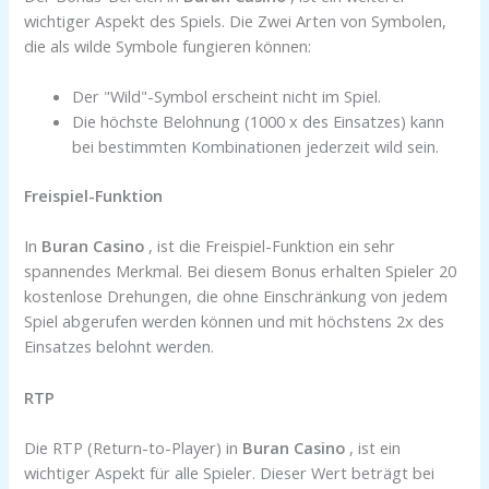
wichtiger Aspekt des Spiels. Die Zwei Arten von Symbolen,
die als wilde Symbole fungieren können:
Der "Wild"-Symbol erscheint nicht im Spiel.
Die höchste Belohnung (1000 x des Einsatzes) kann
bei bestimmten Kombinationen jederzeit wild sein.
Freispiel-Funktion
In
Buran Casino
, ist die Freispiel-Funktion ein sehr
spannendes Merkmal. Bei diesem Bonus erhalten Spieler 20
kostenlose Drehungen, die ohne Einschränkung von jedem
Spiel abgerufen werden können und mit höchstens 2x des
Einsatzes belohnt werden.
RTP
Die RTP (Return-to-Player) in
Buran Casino
, ist ein
wichtiger Aspekt für alle Spieler. Dieser Wert beträgt bei