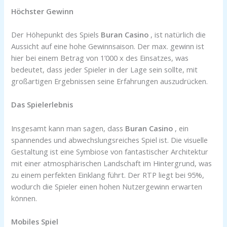
Höchster Gewinn
Der Höhepunkt des Spiels
Buran Casino
, ist natürlich die
Aussicht auf eine hohe Gewinnsaison. Der max. gewinn ist
hier bei einem Betrag von 1’000 x des Einsatzes, was
bedeutet, dass jeder Spieler in der Lage sein sollte, mit
großartigen Ergebnissen seine Erfahrungen auszudrücken.
Das Spielerlebnis
Insgesamt kann man sagen, dass
Buran Casino
, ein
spannendes und abwechslungsreiches Spiel ist. Die visuelle
Gestaltung ist eine Symbiose von fantastischer Architektur
mit einer atmosphärischen Landschaft im Hintergrund, was
zu einem perfekten Einklang führt. Der RTP liegt bei 95%,
wodurch die Spieler einen hohen Nutzergewinn erwarten
können.
Mobiles Spiel