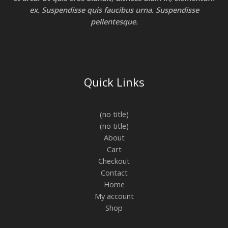
ex. Suspendisse quis faucibus urna. Suspendisse
pellentesque.
Quick Links
(no title)
(no title)
About
Cart
Checkout
Contact
Home
My account
Shop