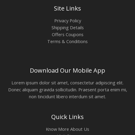
Site Links
Privacy Policy
Shipping Details
Offers Coupons
Terms & Conditions
Download Our Mobile App
Lorem ipsum dolor sit amet, consectetur adipiscing elit.
Donec aliquam gravida sollicitudin. Praesent porta enim mi,
non tincidunt libero interdum sit amet.
Quick Links
Know More About Us