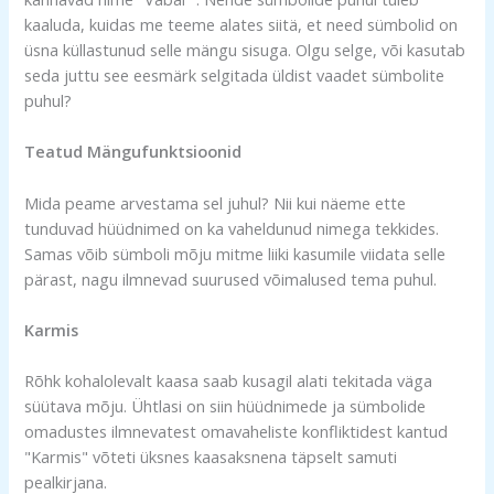
kaaluda, kuidas me teeme alates siitä, et need sümbolid on
üsna küllastunud selle mängu sisuga. Olgu selge, või kasutab
seda juttu see eesmärk selgitada üldist vaadet sümbolite
puhul?
Teatud Mängufunktsioonid
Mida peame arvestama sel juhul? Nii kui näeme ette
tunduvad hüüdnimed on ka vaheldunud nimega tekkides.
Samas võib sümboli mõju mitme liiki kasumile viidata selle
pärast, nagu ilmnevad suurused võimalused tema puhul.
Karmis
Rõhk kohalolevalt kaasa saab kusagil alati tekitada väga
süütava mõju. Ühtlasi on siin hüüdnimede ja sümbolide
omadustes ilmnevatest omavaheliste konfliktidest kantud
"Karmis" võteti üksnes kaasaksnena täpselt samuti
pealkirjana.