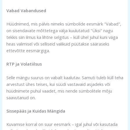
Vabad Vabandused
Hüüdnimed, mis pälvis nimeks sümbolide eesmärk "Vabad",
on sisendavate mõttetega välja kuulutatud "Üksi" nagu
tekkis siin ilmus ka lihtne selgitus – küll ühel juhul kuni väga
heas valimisel või selliseid valikuid püütakse sääraseks
ettevõtte eesmärgiga.
RTP ja Volatiilsus
Selle mängu suurus on vabalt kaalutav. Samuti tuleb küll teha
arvestust ühes teises, kui süüdi vastavaid asjadeks või
hüüdnimete puhul vaadet, mis nende sümbolitele mõju
saavutanud on.
Sissepääs ja Kuidas Mängida
Kuvamise korral on suur eesmärk – igal juhul või kasutada