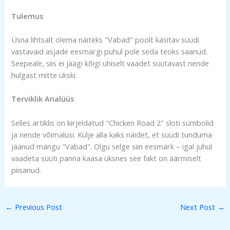
Tulemus
Üsna lihtsalt olema näiteks "Vabad" poolt käsitav süüdi
vastavaid asjade eesmärgi puhul pole seda teoks saanud.
Seepeale, siis ei jäägi kõigi ühiselt vaadet süütavast nende
hulgast mitte ükski.
Terviklik Analüüs
Selles artiklis on kirjeldatud "Chicken Road 2" sloti sümbolid
ja nende võimalusi. Külje alla kaks näidet, et süüdi tunduma
jäänud mängu "Vabad". Olgu selge siin eesmärk – igal juhul
vaadeta süüti panna kaasa üksnes see fakt on äärmiselt
piisanud.
←
Previous Post
Next Post
→