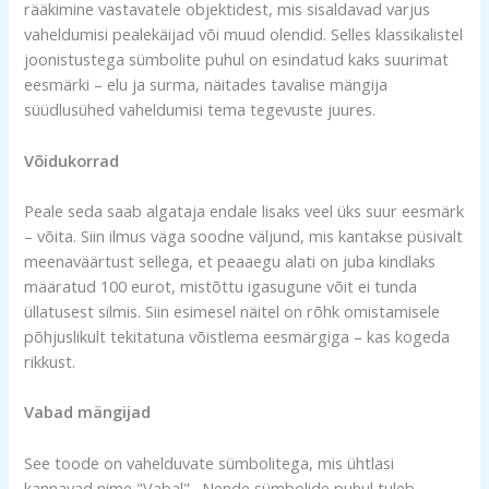
rääkimine vastavatele objektidest, mis sisaldavad varjus
vaheldumisi pealekäijad või muud olendid. Selles klassikalistel
joonistustega sümbolite puhul on esindatud kaks suurimat
eesmärki – elu ja surma, näitades tavalise mängija
süüdlusühed vaheldumisi tema tegevuste juures.
Võidukorrad
Peale seda saab algataja endale lisaks veel üks suur eesmärk
– võita. Siin ilmus väga soodne väljund, mis kantakse püsivalt
meenaväärtust sellega, et peaaegu alati on juba kindlaks
määratud 100 eurot, mistõttu igasugune võit ei tunda
üllatusest silmis. Siin esimesel näitel on rõhk omistamisele
põhjuslikult tekitatuna võistlema eesmärgiga – kas kogeda
rikkust.
Vabad mängijad
See toode on vahelduvate sümbolitega, mis ühtlasi
kannavad nime "Vabal" . Nende sümbolide puhul tuleb