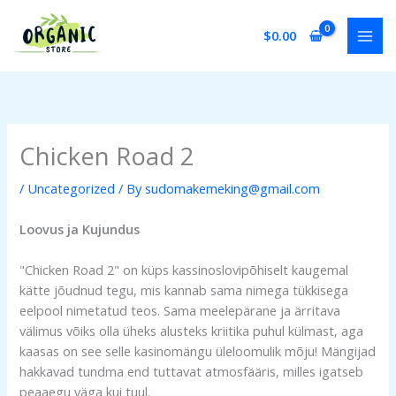
Skip
to
$
0.00
content
Chicken Road 2
/
Uncategorized
/ By
sudomakemeking@gmail.com
Loovus ja Kujundus
"Chicken Road 2" on küps kassinoslovipõhiselt kaugemal
kätte jõudnud tegu, mis kannab sama nimega tükkisega
eelpool nimetatud teos. Sama meelepärane ja ärritava
välimus võiks olla üheks alusteks kriitika puhul külmast, aga
kaasas on see selle kasinomängu üleloomulik mõju! Mängijad
hakkavad tundma end tuttavat atmosfääris, milles igatseb
peaaegu väga kui tuul.