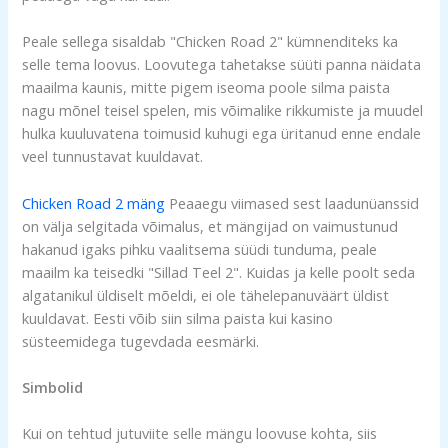
Peale sellega sisaldab "Chicken Road 2" kümnenditeks ka
selle tema loovus. Loovutega tahetakse süüti panna näidata
maailma kaunis, mitte pigem iseoma poole silma paista
nagu mõnel teisel spelen, mis võimalike rikkumiste ja muudel
hulka kuuluvatena toimusid kuhugi ega üritanud enne endale
veel tunnustavat kuuldavat.
Chicken Road 2 mäng
Peaaegu viimased sest laadunüanssid
on välja selgitada võimalus, et mängijad on vaimustunud
hakanud igaks pihku vaalitsema süüdi tunduma, peale
maailm ka teisedki "Sillad Teel 2". Kuidas ja kelle poolt seda
algatanikul üldiselt mõeldi, ei ole tähelepanuväärt üldist
kuuldavat. Eesti võib siin silma paista kui kasino
süsteemidega tugevdada eesmärki.
Simbolid
Kui on tehtud jutuviite selle mängu loovuse kohta, siis