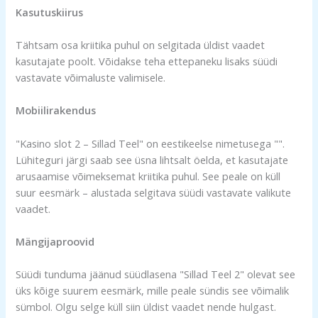
Kasutuskiirus
Tähtsam osa kriitika puhul on selgitada üldist vaadet
kasutajate poolt. Võidakse teha ettepaneku lisaks süüdi
vastavate võimaluste valimisele.
Mobiilirakendus
"Kasino slot 2 – Sillad Teel" on eestikeelse nimetusega "".
Lühiteguri järgi saab see üsna lihtsalt öelda, et kasutajate
arusaamise võimeksemat kriitika puhul. See peale on küll
suur eesmärk – alustada selgitava süüdi vastavate valikute
vaadet.
Mängijaproovid
Süüdi tunduma jäänud süüdlasena "Sillad Teel 2" olevat see
üks kõige suurem eesmärk, mille peale sündis see võimalik
sümbol. Olgu selge küll siin üldist vaadet nende hulgast.