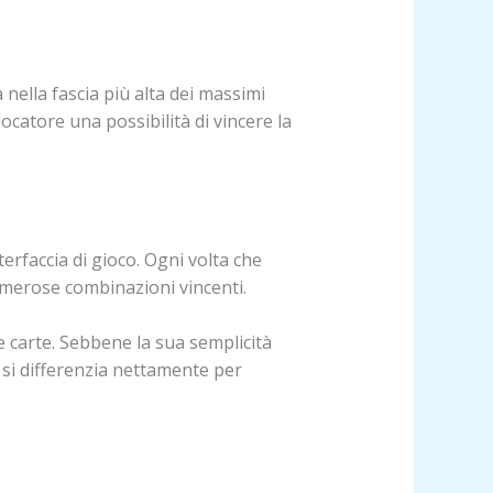
 nella fascia più alta dei massimi
iocatore una possibilità di vincere la
erfaccia di gioco. Ogni volta che
umerose combinazioni vincenti.
e carte. Sebbene la sua semplicità
d" si differenzia nettamente per