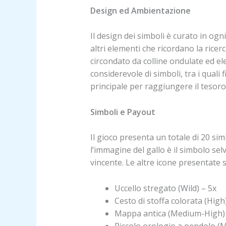
Design ed Ambientazione
Il design dei simboli è curato in ogn
altri elementi che ricordano la rice
circondato da colline ondulate ed el
considerevole di simboli, tra i quali
principale per raggiungere il tesoro,
Simboli e Payout
Il gioco presenta un totale di 20 simbo
l’immagine del gallo è il simbolo se
vincente. Le altre icone presentate 
Uccello stregato (Wild) – 5x
Cesto di stoffa colorata (High
Mappa antica (Medium-High) 
Piccolo orologio a pendolo (