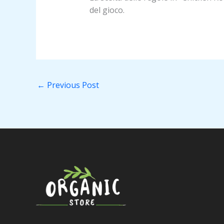
del gioco.
←
Previous Post