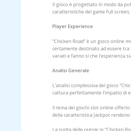
Il gioco è progettato in modo da pot
caratteristiche del game full screen,
Player Experience
"Chicken Road" è un gioco online mol
certamente destinato ad essere tra l
variati e fanno sì che l’esperienza 
Analisi Generale
L’analisi complessiva del gioco "Chic
cattura perfettamente l’impatto di e
Il tema dei giochi slot online offert
della caratteristica Jackpot rendono 
La scelta delle regole in "Chicken Roa