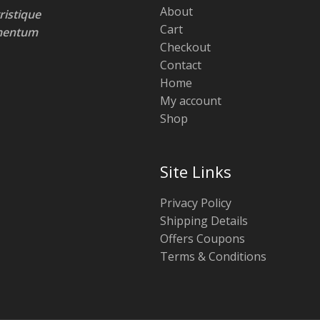
About
ristique
Cart
lementum
Checkout
Contact
Home
My account
Shop
Site Links
Privacy Policy
Shipping Details
Offers Coupons
Terms & Conditions