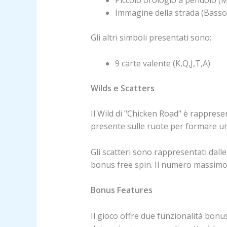
Immagine della strada (Basso)
Gli altri simboli presentati sono:
9 carte valente (K,Q,J,T,A)
Wilds e Scatters
Il Wild di "Chicken Road" è rapprese
presente sulle ruote per formare un
Gli scatteri sono rappresentati dalle
bonus free spin. Il numero massimo d
Bonus Features
Il gioco offre due funzionalità bonus