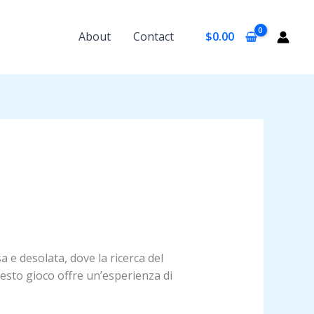
About
Contact
$
0.00
a e desolata, dove la ricerca del
uesto gioco offre un’esperienza di