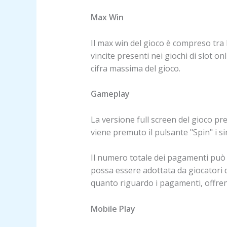
Max Win
Il max win del gioco è compreso tra l
vincite presenti nei giochi di slot on
cifra massima del gioco.
Gameplay
La versione full screen del gioco pr
viene premuto il pulsante "Spin" i 
Il numero totale dei pagamenti può v
possa essere adottata da giocatori di 
quanto riguardo i pagamenti, offren
Mobile Play