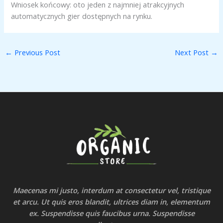
Wniosek końcowy: oto jeden z najmniej atrakcyjnych
automatycznych gier dostępnych na rynku.
←
Previous Post
Next Post
→
Maecenas mi justo, interdum at consectetur vel, tristique
et arcu. Ut quis eros blandit, ultrices diam in, elementum
ex. Suspendisse quis faucibus urna. Suspendisse