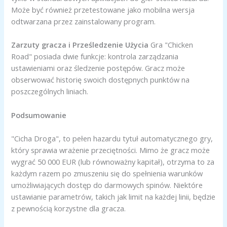
Może być również przetestowane jako mobilna wersja
odtwarzana przez zainstalowany program.
Zarzuty gracza i Prześledzenie Użycia
Gra "Chicken
Road" posiada dwie funkcje: kontrola zarządzania
ustawieniami oraz śledzenie postępów. Gracz może
obserwować historię swoich dostępnych punktów na
poszczególnych liniach.
Podsumowanie
"Cicha Droga", to pełen hazardu tytuł automatycznego gry,
który sprawia wrażenie przeciętności. Mimo że gracz może
wygrać 50 000 EUR (lub równoważny kapitał), otrzyma to za
każdym razem po zmuszeniu się do spełnienia warunków
umożliwiających dostęp do darmowych spinów. Niektóre
ustawianie parametrów, takich jak limit na każdej linii, będzie
z pewnością korzystne dla gracza.