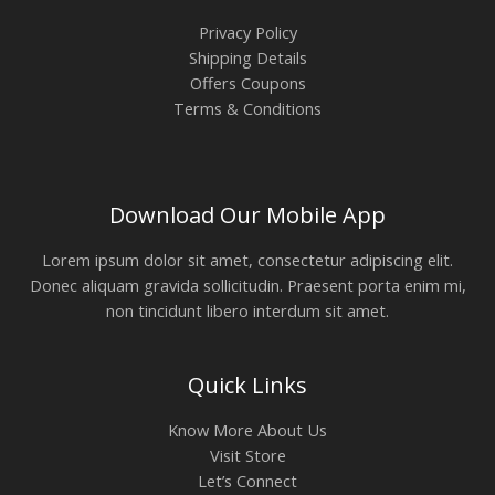
Privacy Policy
Shipping Details
Offers Coupons
Terms & Conditions
Download Our Mobile App
Lorem ipsum dolor sit amet, consectetur adipiscing elit.
Donec aliquam gravida sollicitudin. Praesent porta enim mi,
non tincidunt libero interdum sit amet.
Quick Links
Know More About Us
Visit Store
Let’s Connect