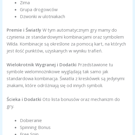
Zima
Grupa drogowców
Dzwonki w ulotniakach
Premie i Światły
W tym automatycznym gry mamy do
czynienia ze standardowymi kombinacjami oraz symbolem
Wilda. Kombinacje są określone za pomocą kart, na których
jest ilość punktów, uzyskanych w wyniku trafień.
Wielokrotnik Wygranej i Dodatki
Przedstawione tu
symbole wielomnożnikowe wyglądają tak samo jak
standardowa kombinacja. Światła z kreskówek są jedynymi
znakami, które odróżniają się od innych symboli.
Ścieka i Dodatki
Oto lista bonusów oraz mechanizm do
gry.
Dobieranie
Spinning Bonus
Free Spin