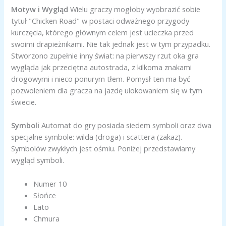
Motyw i Wygląd
Wielu graczy mogłoby wyobrazić sobie
tytuł "Chicken Road" w postaci odważnego przygody
kurczęcia, którego głównym celem jest ucieczka przed
swoimi drapieżnikami. Nie tak jednak jest w tym przypadku.
Stworzono zupełnie inny świat: na pierwszy rzut oka gra
wygląda jak przeciętna autostrada, z kilkoma znakami
drogowymi i nieco ponurym tłem. Pomysł ten ma być
pozwoleniem dla gracza na jazdę ulokowaniem się w tym
świecie.
Symboli
Automat do gry posiada siedem symboli oraz dwa
specjalne symbole: wilda (droga) i scattera (zakaz).
Symbolów zwykłych jest ośmiu. Poniżej przedstawiamy
wygląd symboli.
Numer 10
Słońce
Lato
Chmura