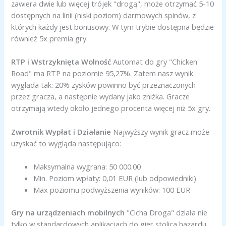
zawiera dwie lub więcej trójek "drogą", może otrzymać 5-10
dostępnych na linii (niski poziom) darmowych spinów, z
których każdy jest bonusowy. W tym trybie dostępna będzie
również 5x premia gry.
RTP i Wstrzyknięta Wolność
Automat do gry "Chicken
Road" ma RTP na poziomie 95,27%. Zatem nasz wynik
wygląda tak: 20% zysków powinno być przeznaczonych
przez gracza, a następnie wydany jako zniżka. Gracze
otrzymają wtedy około jednego procenta więcej niż 5x gry.
Zwrotnik Wypłat i Działanie
Najwyższy wynik gracz może
uzyskać to wygląda następująco:
Maksymalna wygrana: 50 000.00
Min. Poziom wpłaty: 0,01 EUR (lub odpowiedniki)
Max poziomu podwyższenia wyników: 100 EUR
Gry na urządzeniach mobilnych
"Cicha Droga" działa nie
tylko w standardowych aplikacjach do gier stolica hazardu.