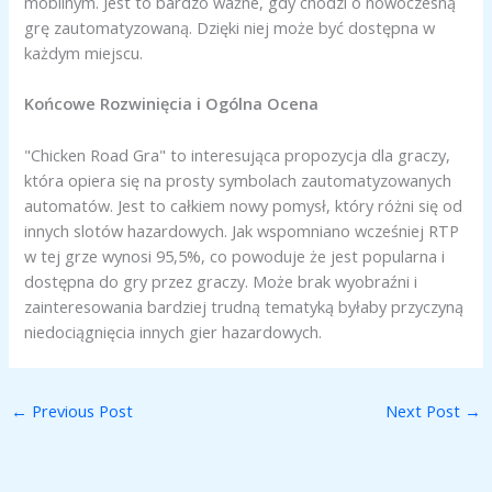
mobilnym. Jest to bardzo ważne, gdy chodzi o nowoczesną
grę zautomatyzowaną. Dzięki niej może być dostępna w
każdym miejscu.
Końcowe Rozwinięcia i Ogólna Ocena
"Chicken Road Gra" to interesująca propozycja dla graczy,
która opiera się na prosty symbolach zautomatyzowanych
automatów. Jest to całkiem nowy pomysł, który różni się od
innych slotów hazardowych. Jak wspomniano wcześniej RTP
w tej grze wynosi 95,5%, co powoduje że jest popularna i
dostępna do gry przez graczy. Może brak wyobraźni i
zainteresowania bardziej trudną tematyką byłaby przyczyną
niedociągnięcia innych gier hazardowych.
←
Previous Post
Next Post
→