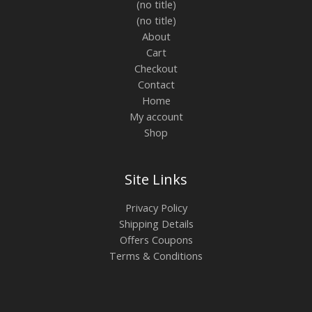
(no title)
(no title)
About
Cart
Checkout
Contact
Home
My account
Shop
Site Links
Privacy Policy
Shipping Details
Offers Coupons
Terms & Conditions