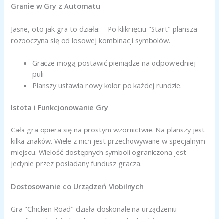
Granie w Gry z Automatu
Jasne, oto jak gra to działa: – Po kliknięciu "Start" plansza
rozpoczyna się od losowej kombinacji symbolów.
Gracze mogą postawić pieniądze na odpowiedniej
puli.
Planszy ustawia nowy kolor po każdej rundzie.
Istota i Funkcjonowanie Gry
Cała gra opiera się na prostym wzornictwie. Na planszy jest
kilka znaków. Wiele z nich jest przechowywane w specjalnym
miejscu. Wielość dostępnych symboli ograniczona jest
jedynie przez posiadany fundusz gracza.
Dostosowanie do Urządzeń Mobilnych
Gra "Chicken Road" działa doskonale na urządzeniu