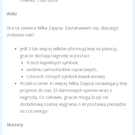
również 1500 złote.
Wilki
Gra ta zawiera Wilka Zajęcia. Zastanawiam się, dlaczego
zrobiono tak?
Jeśli 3 lub więcej wilków uformują linię na planszy,
gracze dostają nagrodę w postaci:
trzech kąpielnych symboli,
siedmiu samochodów ciężarowych,
czterech różnych symboli kwadratowej.
Przekroczenie 4 i więcej Wilka Zajęcia ustawiający linię
przynosi do nas 25 darmowych spinów wraz z
nagrodą. Co ciekawe, gracze mogą liczyć na
dodatkową szansę wygrania o ile postawią pieniądze
na coś innego.
Skatery