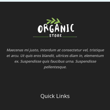
Maecenas mi justo, interdum at consectetur vel, tristique
et arcu. Ut quis eros blandit, ultrices diam in, elementum
ex. Suspendisse quis faucibus urna. Suspendisse
pellentesque.
Quick Links