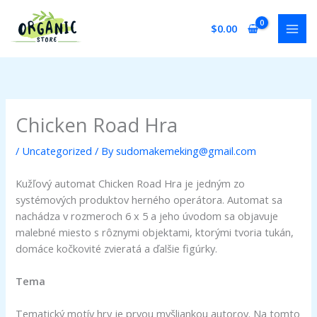
Skip
to
$
0.00
content
Chicken Road Hra
/
Uncategorized
/ By
sudomakemeking@gmail.com
Kužľový automat Chicken Road Hra je jedným zo
systémových produktov herného operátora. Automat sa
nachádza v rozmeroch 6 x 5 a jeho úvodom sa objavuje
malebné miesto s rôznymi objektami, ktorými tvoria tukán,
domáce kočkovité zvieratá a ďalšie figúrky.
Tema
Tematický motív hry je prvou myšliankou autorov. Na tomto