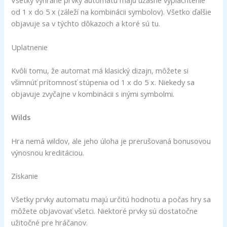
Všetky vyhrané prvky automatu majú úžasné vyplachtenie
od 1 x do 5 x (záleží na kombinácii symbolov). Všetko ďalšie
objavuje sa v týchto dôkazoch a ktoré sú tu.
Uplatnenie
Kvôli tomu, že automat má klasický dizajn, môžete si
všimnúť prítomnosť stúpenia od 1 x do 5 x. Niekedy sa
objavuje zvyčajne v kombinácii s inými symbolmi.
Wilds
Hra nemá wildov, ale jeho úloha je prerušovaná bonusovou
výnosnou kreditáciou.
Získanie
Všetky prvky automatu majú určitú hodnotu a počas hry sa
môžete objavovať všetci. Niektoré prvky sú dostatočne
užitočné pre hráčanov.