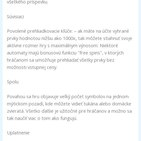
všetkého príspevku.
Súvisiaci
Povolené prehliadkovacie kľúče: – ak máte na účte vyhrané
prvky hodnotou nižšiu ako 1000x, tak môžete stiahnuť svoje
aktívne rozmer hry s maximálnym výnosom. Niektoré
automaty majú bonusovú funkciu "free spins", v ktorých
hráčanom sa umožňuje prehliadať všetky prvky bez
možnosti vstupnej ceny.
Spolu
Povahou sa hru objavuje veľký počet symbolov na jednom
mýtickom pozadí, kde môžete vidieť tukána alebo domácke
zvieratá. Všetko ďalšie je užitočné pre hráčanov a možno sa
tak naučiť viac o tom ako fungujú.
Uplatnenie