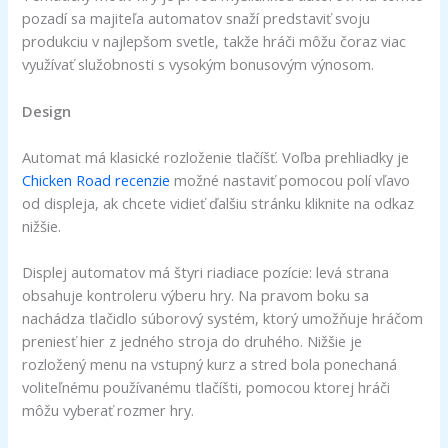
pozadí sa majiteľa automatov snaží predstaviť svoju
produkciu v najlepšom svetle, takže hráči môžu čoraz viac
využívať služobnosti s vysokým bonusovým výnosom.
Design
Automat má klasické rozloženie tlačíšť. Voľba prehliadky je
Chicken Road recenzie
možné nastaviť pomocou polí vľavo
od displeja, ak chcete vidieť ďalšiu stránku kliknite na odkaz
nižšie.
Displej automatov má štyri riadiace pozície: levá strana
obsahuje kontroleru výberu hry. Na pravom boku sa
nachádza tlačidlo súborový systém, ktorý umožňuje hráčom
preniesť hier z jedného stroja do druhého. Nižšie je
rozložený menu na vstupný kurz a stred bola ponechaná
voliteľnému používanému tlačíšti, pomocou ktorej hráči
môžu vyberať rozmer hry.