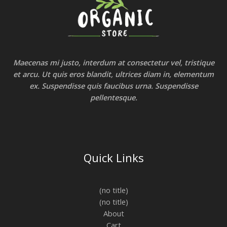
Maecenas mi justo, interdum at consectetur vel, tristique
et arcu. Ut quis eros blandit, ultrices diam in, elementum
ex. Suspendisse quis faucibus urna. Suspendisse
pellentesque.
Quick Links
(no title)
(no title)
About
Cart