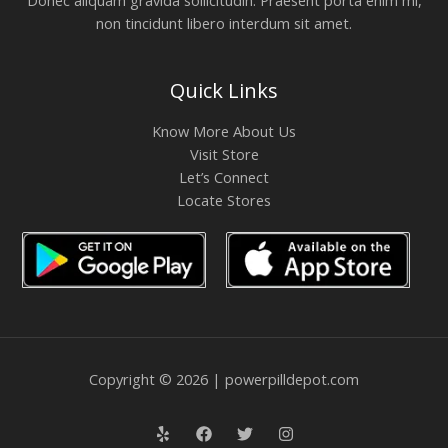
non tincidunt libero interdum sit amet.
Quick Links
Know More About Us
Visit Store
Let’s Connect
Locate Stores
Copyright © 2026 | powerpilldepot.com