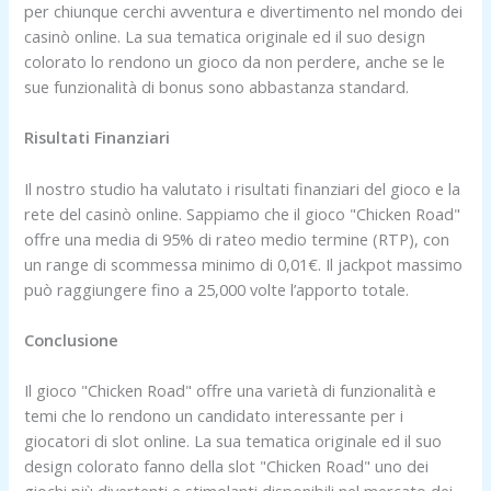
per chiunque cerchi avventura e divertimento nel mondo dei
casinò online. La sua tematica originale ed il suo design
colorato lo rendono un gioco da non perdere, anche se le
sue funzionalità di bonus sono abbastanza standard.
Risultati Finanziari
Il nostro studio ha valutato i risultati finanziari del gioco e la
rete del casinò online. Sappiamo che il gioco "Chicken Road"
offre una media di 95% di rateo medio termine (RTP), con
un range di scommessa minimo di 0,01€. Il jackpot massimo
può raggiungere fino a 25,000 volte l’apporto totale.
Conclusione
Il gioco "Chicken Road" offre una varietà di funzionalità e
temi che lo rendono un candidato interessante per i
giocatori di slot online. La sua tematica originale ed il suo
design colorato fanno della slot "Chicken Road" uno dei