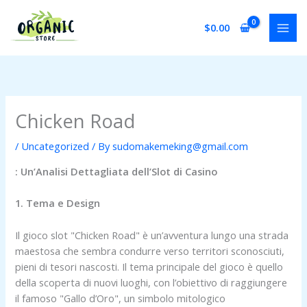
Skip
to
$
0.00
content
Chicken Road
/
Uncategorized
/ By
sudomakemeking@gmail.com
: Un’Analisi Dettagliata dell’Slot di Casino
1. Tema e Design
Il gioco slot "Chicken Road" è un’avventura lungo una strada
maestosa che sembra condurre verso territori sconosciuti,
pieni di tesori nascosti. Il tema principale del gioco è quello
della scoperta di nuovi luoghi, con l’obiettivo di raggiungere
il famoso "Gallo d’Oro", un simbolo mitologico