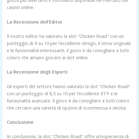
giochi più divertenti e stimolanti disponibili nel mercato dei
casinò online.
La Recensione dell’Editor
Il nostro editor ha valutato la slot "Chicken Road" con un
punteggio di 9 su 10 per l’eccellente design, il tema originale
e le funzionalità interessanti. Il gioco è da consigliare a tutti
coloro che amano giocare ai slot online.
La Recensione degli Esperti
Gli esperti del settore hanno valutato la slot "Chicken Road"
con un punteggio di 8,5 su 10 per l’eccellente RTP e le
funzionalità avanzate. Il gioco è da consigliare a tutti coloro
che cercano una varietà di opzioni di scommessa e vincita.
Conclusione
In conclusione, la slot "Chicken Road" offre un’esperienza di