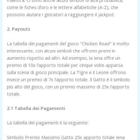
maestra. Ci sono anche alcuni simboli di alta probabilità,
come le fiches d’oro e le lettere alfabetiche (A-Z), che
possono aiutare i giocatori a raggiungere il jackpot.
2. Payouts
La tabella dei pagamenti del gioco "Chicken Road" è molto
interessante, con alcuni simboli che offrono premi in
aumento rispetto ad altri. Ad esempio, la Iena offre un
premio di 10x l’apporto totale per cinque volte apparsa
sulla scena di gioco principale. La Tigre e il Leone offrono
invece un premio di 7x l’apporto totale. Il Gatto è il simbolo
più alto del gioco, con un premio massimo di 25x l’apporto
totale.
2.1 Tabella dei Pagamenti
La tabella dei pagamenti è la seguente:
Simbolo Premio Massimo Gatto 25x apporto totale Iena