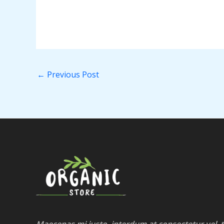
←
Previous Post
Maecenas mi justo, interdum at consectetur vel, t