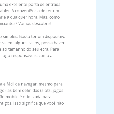
é uma excelente porta de entrada
ablet. A conveniência de ter um
ar e a qualquer hora. Mas, como
niciantes? Vamos descobrir!
 simples. Basta ter um dispositivo
ra, em alguns casos, possa haver
te ao tamanho do seu ecrã. Para
e jogo responsáveis, como a
va e fácil de navegar, mesmo para
orias bem definidas (slots, jogos
rsão mobile é otimizada para
tigos. Isso significa que você não