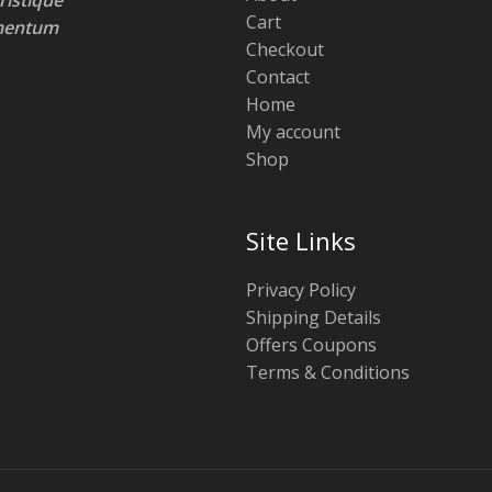
Cart
lementum
Checkout
Contact
Home
My account
Shop
Site Links
Privacy Policy
Shipping Details
Offers Coupons
Terms & Conditions