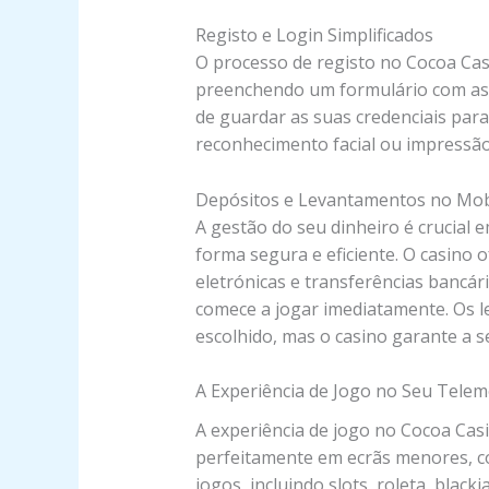
Registo e Login Simplificados
O processo de registo no Cocoa Cas
preenchendo um formulário com as su
de guardar as suas credenciais par
reconhecimento facial ou impressão 
Depósitos e Levantamentos no Mob
A gestão do seu dinheiro é crucial 
forma segura e eficiente. O casino 
eletrónicas e transferências bancá
comece a jogar imediatamente. Os
escolhido, mas o casino garante a 
A Experiência de Jogo no Seu Telem
A experiência de jogo no Cocoa Casi
perfeitamente em ecrãs menores, co
jogos, incluindo slots, roleta, bla