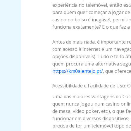
experiência no telemóvel, então est
para quem quer começar a jogar de f
casino no bolso é inegável, permiti
funciona exatamente? E o que faz a 
Antes de mais nada, é importante re
com acesso à internet e um navega
opções disponíveis). Tudo é feito a
quem procura uma alternativa segur
https://km0alentejo.pt/
, que oferec
Acessibilidade e Facilidade de Uso:
Uma das maiores vantagens do Cocoa 
quem nunca jogou num casino online
de mesa, vídeo poker, etc.), o que f
funcionar em diversos dispositivos,
precisa de ter um telemóvel topo d