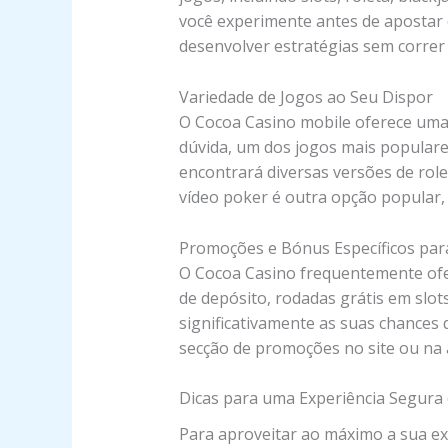
você experimente antes de apostar d
desenvolver estratégias sem correr 
Variedade de Jogos ao Seu Dispor
O Cocoa Casino mobile oferece uma v
dúvida, um dos jogos mais populare
encontrará diversas versões de role
vídeo poker é outra opção popular,
Promoções e Bónus Específicos par
O Cocoa Casino frequentemente ofe
de depósito, rodadas grátis em slo
significativamente as suas chances 
secção de promoções no site ou na 
Dicas para uma Experiência Segura 
Para aproveitar ao máximo a sua ex