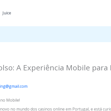
Juice
lso: A Experiência Mobile para 
ng@gmail.com
no Mobile!
é novo no mundo dos casinos online em Portugal, e está cur