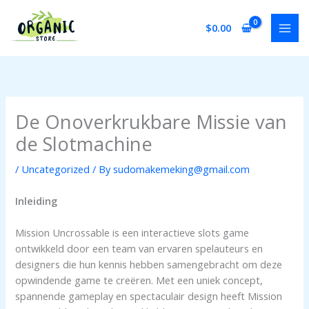
Skip
to
$
0.00
content
De Onoverkrukbare Missie van
de Slotmachine
/
Uncategorized
/ By
sudomakemeking@gmail.com
Inleiding
Mission Uncrossable is een interactieve slots game
ontwikkeld door een team van ervaren spelauteurs en
designers die hun kennis hebben samengebracht om deze
opwindende game te creëren. Met een uniek concept,
spannende gameplay en spectaculair design heeft Mission