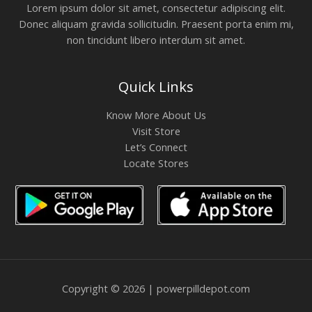
Lorem ipsum dolor sit amet, consectetur adipiscing elit.
Donec aliquam gravida sollicitudin. Praesent porta enim mi,
non tincidunt libero interdum sit amet.
Quick Links
Know More About Us
Visit Store
Let’s Connect
Locate Stores
Copyright © 2026 | powerpilldepot.com