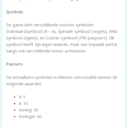
Symbols
De game kent verschillende soorten symbolen:
Standaardsymbool (9 – A), Speciale symbool (vogels), Wild-
symbool (Agent), en Scatter-symbool (FBI-paspoort). Elk
symbool heeft zijn eigen waarde, maar een bepaald aantal
vangt ook verschillende bonus-activiteiten.
Payouts
De betaalbare symbolen in Mission Uncrossable kennen de
volgende waarden:
9: 5
A: 10
Koning: 20
Koningin: 30