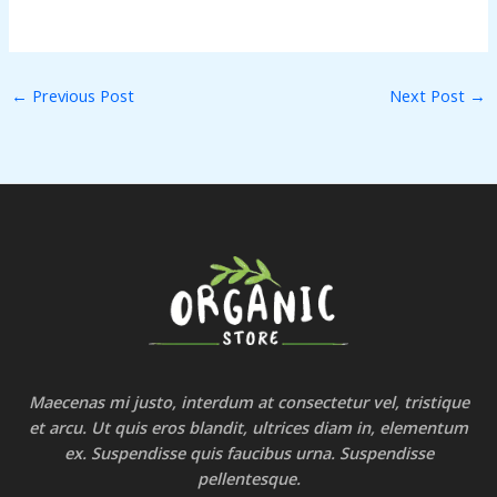
←
Previous Post
Next Post
→
Maecenas mi justo, interdum at consectetur vel, tristique
et arcu. Ut quis eros blandit, ultrices diam in, elementum
ex. Suspendisse quis faucibus urna. Suspendisse
pellentesque.