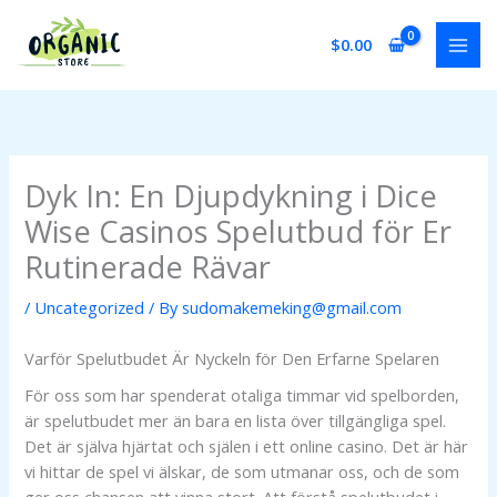
Skip
to
$
0.00
content
Dyk In: En Djupdykning i Dice
Wise Casinos Spelutbud för Er
Rutinerade Rävar
/
Uncategorized
/ By
sudomakemeking@gmail.com
Varför Spelutbudet Är Nyckeln för Den Erfarne Spelaren
För oss som har spenderat otaliga timmar vid spelborden,
är spelutbudet mer än bara en lista över tillgängliga spel.
Det är själva hjärtat och själen i ett online casino. Det är här
vi hittar de spel vi älskar, de som utmanar oss, och de som
ger oss chansen att vinna stort. Att förstå spelutbudet i