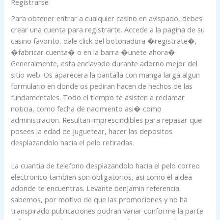
Registrarse
Para obtener entrar a cualquier casino en avispado, debes
crear una cuenta para registrarte. Accede a la pagina de su
casino favorito, dale click del botonadura �registrate�,
�fabricar cuenta� o en la barra �unete ahora�.
Generalmente, esta enclavado durante adorno mejor del
sitio web. Os aparecera la pantalla con manga larga algun
formulario en donde os pediran hacen de hechos de las
fundamentales. Todo el tiempo te asisten a reclamar
noticia, como fecha de nacimiento asi� como
administracion. Resultan imprescindibles para repasar que
posees la edad de juguetear, hacer las depositos
desplazandolo hacia el pelo retiradas.
La cuantia de telefono desplazandolo hacia el pelo correo
electronico tambien son obligatorios, asi como el aldea
adonde te encuentras. Levante benjamin referencia
sabemos, por motivo de que las promociones y no ha
transpirado publicaciones podran variar conforme la parte