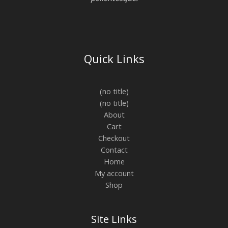
Quick Links
(no title)
(no title)
About
Cart
Checkout
Contact
Home
My account
Shop
Site Links