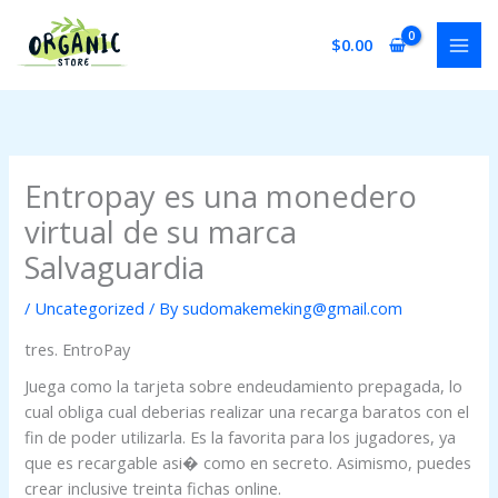
Skip
to
$
0.00
content
Entropay es una monedero
virtual de su marca
Salvaguardia
/
Uncategorized
/ By
sudomakemeking@gmail.com
tres. EntroPay
Juega como la tarjeta sobre endeudamiento prepagada, lo
cual obliga cual deberias realizar una recarga baratos con el
fin de poder utilizarla. Es la favorita para los jugadores, ya
que es recargable asi� como en secreto. Asimismo, puedes
crear inclusive treinta fichas online.