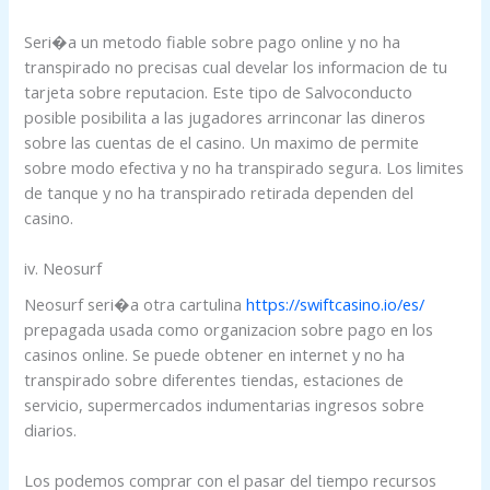
Seri�a un metodo fiable sobre pago online y no ha
transpirado no precisas cual develar los informacion de tu
tarjeta sobre reputacion. Este tipo de Salvoconducto
posible posibilita a las jugadores arrinconar las dineros
sobre las cuentas de el casino. Un maximo de permite
sobre modo efectiva y no ha transpirado segura. Los limites
de tanque y no ha transpirado retirada dependen del
casino.
iv. Neosurf
Neosurf seri�a otra cartulina
https://swiftcasino.io/es/
prepagada usada como organizacion sobre pago en los
casinos online. Se puede obtener en internet y no ha
transpirado sobre diferentes tiendas, estaciones de
servicio, supermercados indumentarias ingresos sobre
diarios.
Los podemos comprar con el pasar del tiempo recursos