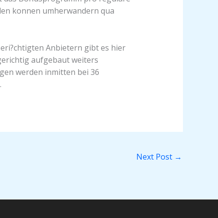
unden konnen umherwandern qua
ri?chtigten Anbietern gibt es hier
gerichtig aufgebaut weiters
gen werden inmitten bei 36
.
Next Post
→