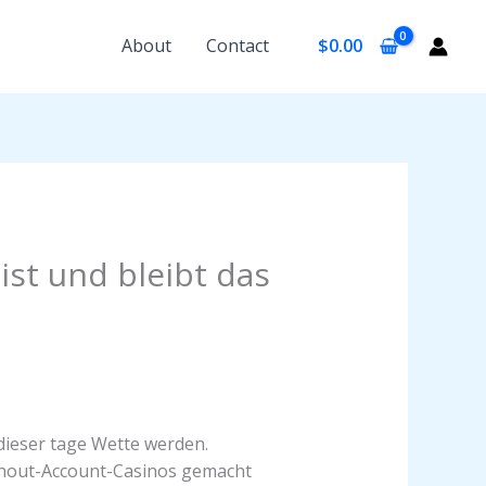
About
Contact
$
0.00
st und bleibt das
dieser tage Wette werden.
thout-Account-Casinos gemacht