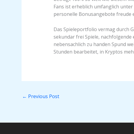
Fans ist erheblich umfanglich un
personelle Bonusangebote freude 
Das Spieleportfolio vermag durch G
sekundar frei Spiele, nachfolgende 
nebensachlich zu handen Spund weit
Stunden bearbeitet, in Kryptos meh
←
Previous Post