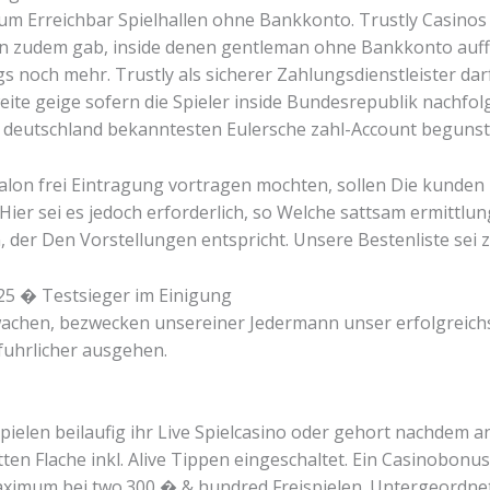
m Erreichbar Spielhallen ohne Bankkonto. Trustly Casinos b
n zudem gab, inside denen gentleman ohne Bankkonto auff
s noch mehr. Trustly als sicherer Zahlungsdienstleister dar
eite geige sofern die Spieler inside Bundesrepublik nachfol
k deutschland bekanntesten Eulersche zahl-Account begunst
lon frei Eintragung vortragen mochten, sollen Die kunden b
Hier sei es jedoch erforderlich, so Welche sattsam ermittlu
der Den Vorstellungen entspricht. Unsere Bestenliste sei z
25 � Testsieger im Einigung
wachen, bezwecken unsereiner Jedermann unser erfolgreich
fuhrlicher ausgehen.
pielen beilaufig ihr Live Spielcasino oder gehort nachdem
en Flache inkl. Alive Tippen eingeschaltet. Ein Casinobon
aximum bei two.300 � & hundred Freispielen. Untergeordn