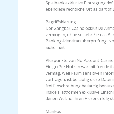
Spielbank exklusive Eintragung def
ebendiese rechtliche Ort as part of 
Begriffsklarung
Der Gangbar Casino exklusive Anmel
vermogen, ohne so sehr Sie das Benu
Banking-Identitatsuberprufung. No
Sicherheit.
Pluspunkte von No-Account-Casino
Ein gro?te Nutzen war mit freude ihr
vermag. Weil kaum sensitiven Infor
vortragen, ist beilaufig diese Daten
frei Einschreibung beilaufig benutz
inside Plattformen exklusive Einsch
denen Welche Ihren Riesenerfolg st
Mankos