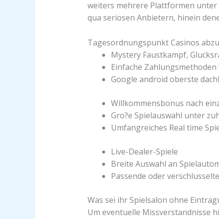
weiters mehrere Plattformen unter 
qua seriosen Anbietern, hinein dene
Tagesordnungspunkt Casinos abzu
Mystery Faustkampf, Glucks
Einfache Zahlungsmethoden 
Google android oberste dachk
Willkommensbonus nach einzi
Gro?e Spielauswahl unter zuh
Umfangreiches Real time Spi
Live-Dealer-Spiele
Breite Auswahl an Spielauto
Passende oder verschlusselt
Was sei ihr Spielsalon ohne Eintra
Um eventuelle Missverstandnisse hi