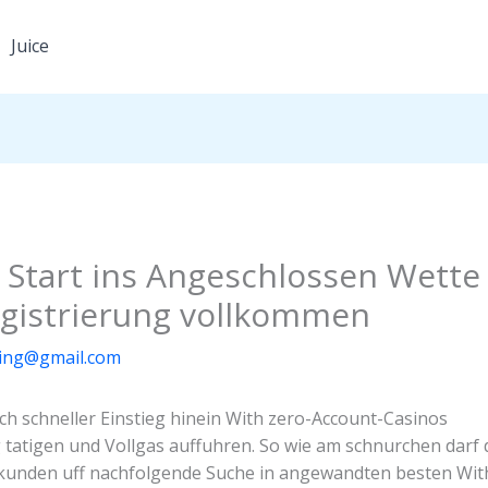
Juice
Start ins Angeschlossen Wette i
egistrierung vollkommen
ng@gmail.com
ich schneller Einstieg hinein With zero-Account-Casinos
g tatigen und Vollgas auffuhren. So wie am schnurchen darf 
e kunden uff nachfolgende Suche in angewandten besten Wi