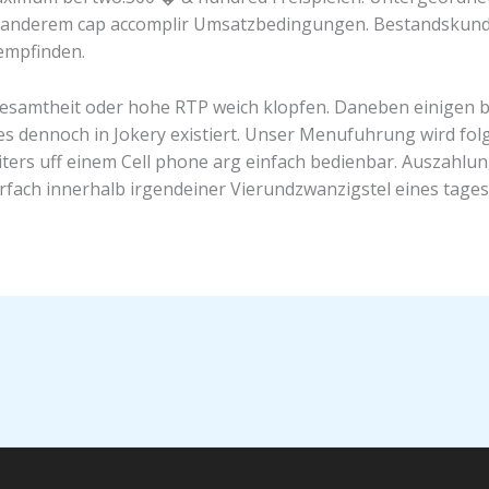
ter anderem cap accomplir Umsatzbedingungen. Bestandsk
empfinden.
esamtheit oder hohe RTP weich klopfen. Daneben einigen be
es dennoch in Jokery existiert. Unser Menufuhrung wird fol
ers uff einem Cell phone arg einfach bedienbar. Auszahlun
rfach innerhalb irgendeiner Vierundzwanzigstel eines tages