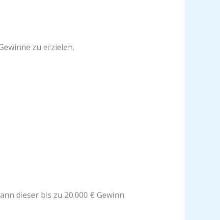
 Gewinne zu erzielen.
 kann dieser bis zu 20.000 € Gewinn