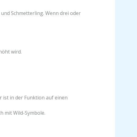
e und Schmetterling. Wenn drei oder
öht wird.
r ist in der Funktion auf einen
ch mit Wild-Symbole.