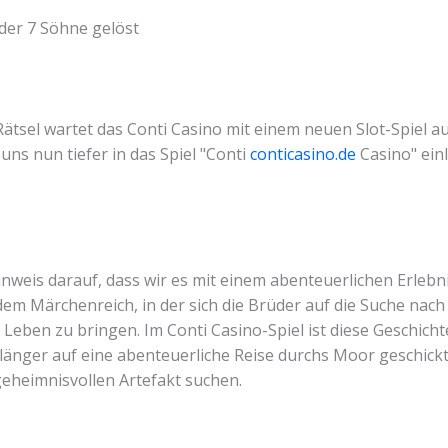
 der 7 Söhne gelöst
Rätsel wartet das Conti Casino mit einem neuen Slot-Spiel au
uns nun tiefer in das Spiel "Сonti
conticasino.de
Casino" ein
 Hinweis darauf, dass wir es mit einem abenteuerlichen Erleb
em Märchenreich, in der sich die Brüder auf die Suche nach
Leben zu bringen. Im Conti Casino-Spiel ist diese Geschich
t länger auf eine abenteuerliche Reise durchs Moor geschick
eheimnisvollen Artefakt suchen.