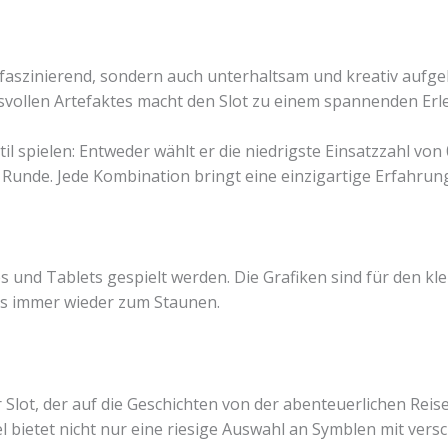
r faszinierend, sondern auch unterhaltsam und kreativ aufg
vollen Artefaktes macht den Slot zu einem spannenden Erle
il spielen: Entweder wählt er die niedrigste Einsatzzahl von
o Runde. Jede Kombination bringt eine einzigartige Erfahrun
 und Tablets gespielt werden. Die Grafiken sind für den kl
is immer wieder zum Staunen.
er Slot, der auf die Geschichten von der abenteuerlichen R
el bietet nicht nur eine riesige Auswahl an Symblen mit ve