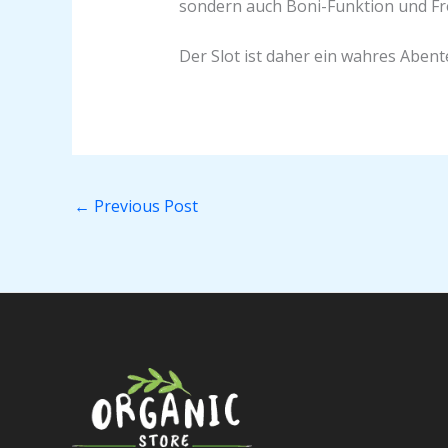
sondern auch Boni-Funktion und Fre
Der Slot ist daher ein wahres Abente
←
Previous Post