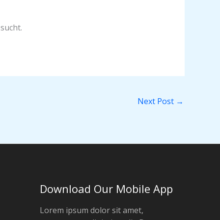
sucht.
Next Post
→
Download Our Mobile App
Lorem ipsum dolor sit amet,