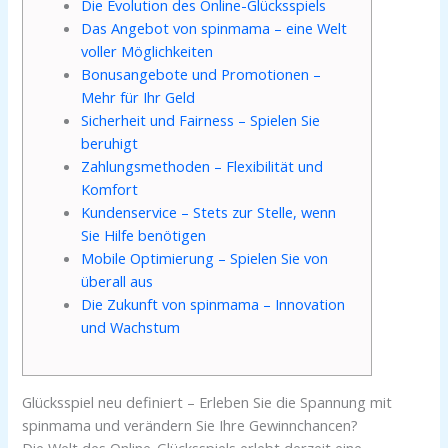
Die Evolution des Online-Glücksspiels
Das Angebot von spinmama – eine Welt
voller Möglichkeiten
Bonusangebote und Promotionen –
Mehr für Ihr Geld
Sicherheit und Fairness – Spielen Sie
beruhigt
Zahlungsmethoden – Flexibilität und
Komfort
Kundenservice – Stets zur Stelle, wenn
Sie Hilfe benötigen
Mobile Optimierung – Spielen Sie von
überall aus
Die Zukunft von spinmama – Innovation
und Wachstum
Glücksspiel neu definiert – Erleben Sie die Spannung mit
spinmama und verändern Sie Ihre Gewinnchancen?
Die Welt des Online-Glücksspiels erlebt derzeit eine