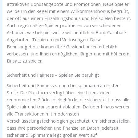
attraktiven Bonusangebote und Promotionen. Neue Spieler
werden in der Regel mit einem Willkommensbonus begrüßt,
der oft aus einem Einzahlungsbonus und Freispielen besteht.
Auch regelmäßige Spieler profitieren von verschiedenen
Aktionen, wie beispielsweise wöchentlichen Boni, Cashback-
Angeboten, Turnieren und Verlosungen. Diese
Bonusangebote können Ihre Gewinnchancen erheblich
verbessern und Ihnen ermöglichen, länger und mit höherem
Einsatz zu spielen.
Sicherheit und Fairness – Spielen Sie beruhigt
Sicherheit und Fairness stehen bei spinmama an erster
Stelle. Die Plattform verfügt über eine Lizenz einer
renommierten Glücksspielbehörde, die sicherstellt, dass alle
Spiele fair und transparent ablaufen. Darüber hinaus werden
alle Transaktionen mit modernsten
Verschlüsselungstechnologien geschützt, um sicherzustellen,
dass Ihre persönlichen und finanziellen Daten jederzeit
sicher sind. Spinmama legt großen Wert auf