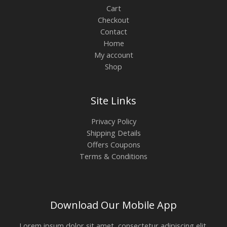
Cart
Checkout
Contact
Home
My account
Shop
Site Links
Privacy Policy
Shipping Details
Offers Coupons
Terms & Conditions
Download Our Mobile App
Lorem ipsum dolor sit amet, consectetur adipiscing elit.