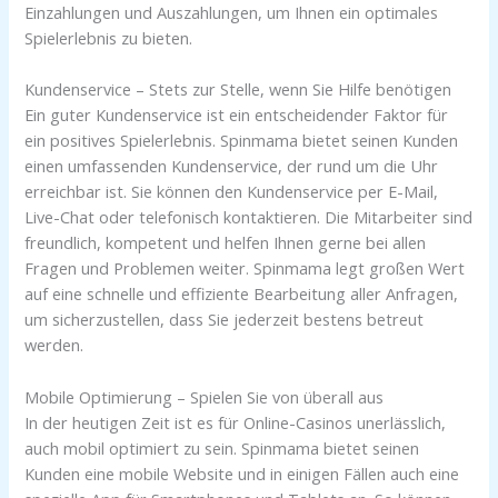
Einzahlungen und Auszahlungen, um Ihnen ein optimales
Spielerlebnis zu bieten.
Kundenservice – Stets zur Stelle, wenn Sie Hilfe benötigen
Ein guter Kundenservice ist ein entscheidender Faktor für
ein positives Spielerlebnis. Spinmama bietet seinen Kunden
einen umfassenden Kundenservice, der rund um die Uhr
erreichbar ist. Sie können den Kundenservice per E-Mail,
Live-Chat oder telefonisch kontaktieren. Die Mitarbeiter sind
freundlich, kompetent und helfen Ihnen gerne bei allen
Fragen und Problemen weiter. Spinmama legt großen Wert
auf eine schnelle und effiziente Bearbeitung aller Anfragen,
um sicherzustellen, dass Sie jederzeit bestens betreut
werden.
Mobile Optimierung – Spielen Sie von überall aus
In der heutigen Zeit ist es für Online-Casinos unerlässlich,
auch mobil optimiert zu sein. Spinmama bietet seinen
Kunden eine mobile Website und in einigen Fällen auch eine