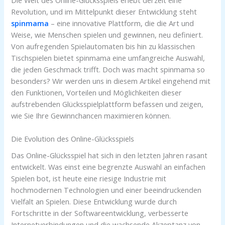
Revolution, und im Mittelpunkt dieser Entwicklung steht
spinmama
– eine innovative Plattform, die die Art und
Weise, wie Menschen spielen und gewinnen, neu definiert.
Von aufregenden Spielautomaten bis hin zu klassischen
Tischspielen bietet spinmama eine umfangreiche Auswahl,
die jeden Geschmack trifft. Doch was macht spinmama so
besonders? Wir werden uns in diesem Artikel eingehend mit
den Funktionen, Vorteilen und Möglichkeiten dieser
aufstrebenden Glücksspielplattform befassen und zeigen,
wie Sie Ihre Gewinnchancen maximieren können.
Die Evolution des Online-Glücksspiels
Das Online-Glücksspiel hat sich in den letzten Jahren rasant
entwickelt. Was einst eine begrenzte Auswahl an einfachen
Spielen bot, ist heute eine riesige Industrie mit
hochmodernen Technologien und einer beeindruckenden
Vielfalt an Spielen. Diese Entwicklung wurde durch
Fortschritte in der Softwareentwicklung, verbesserte
Internetverbindungen und die wachsende Akzeptanz von