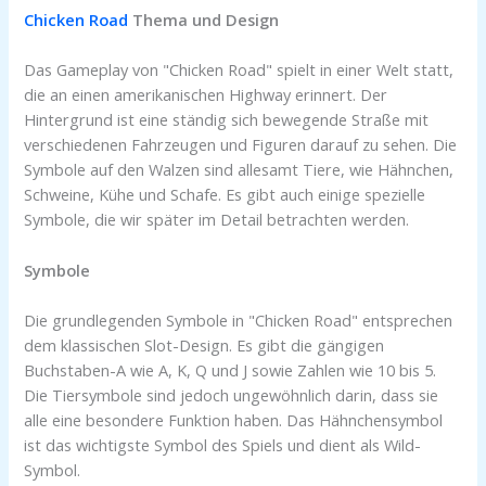
Chicken Road
Thema und Design
Das Gameplay von "Chicken Road" spielt in einer Welt statt,
die an einen amerikanischen Highway erinnert. Der
Hintergrund ist eine ständig sich bewegende Straße mit
verschiedenen Fahrzeugen und Figuren darauf zu sehen. Die
Symbole auf den Walzen sind allesamt Tiere, wie Hähnchen,
Schweine, Kühe und Schafe. Es gibt auch einige spezielle
Symbole, die wir später im Detail betrachten werden.
Symbole
Die grundlegenden Symbole in "Chicken Road" entsprechen
dem klassischen Slot-Design. Es gibt die gängigen
Buchstaben-A wie A, K, Q und J sowie Zahlen wie 10 bis 5.
Die Tiersymbole sind jedoch ungewöhnlich darin, dass sie
alle eine besondere Funktion haben. Das Hähnchensymbol
ist das wichtigste Symbol des Spiels und dient als Wild-
Symbol.