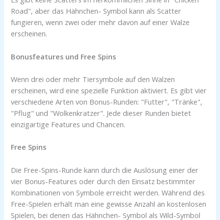
Road", aber das Hähnchen- Symbol kann als Scatter
fungieren, wenn zwei oder mehr davon auf einer Walze
erscheinen.
Bonusfeatures und Free Spins
Wenn drei oder mehr Tiersymbole auf den Walzen
erscheinen, wird eine spezielle Funktion aktiviert. Es gibt vier
verschiedene Arten von Bonus-Runden: "Futter", "Tränke",
"Pflug" und "Wolkenkratzer". Jede dieser Runden bietet
einzigartige Features und Chancen.
Free Spins
Die Free-Spins-Runde kann durch die Auslösung einer der
vier Bonus-Features oder durch den Einsatz bestimmter
Kombinationen von Symbole erreicht werden. Während des
Free-Spielen erhält man eine gewisse Anzahl an kostenlosen
Spielen, bei denen das Hähnchen- Symbol als Wild-Symbol