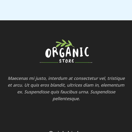
Maecenas mi justo, interdum at consectetur vel, tristique
et arcu. Ut quis eros blandit, ultrices diam in, elementum
ex. Suspendisse quis faucibus urna. Suspendisse
pellentesque.