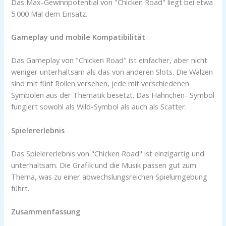
Das Max-Gewinnpotential von "Chicken Road" liegt bei etwa
5.000 Mal dem Einsatz.
Gameplay und mobile Kompatibilität
Das Gameplay von "Chicken Road" ist einfacher, aber nicht
weniger unterhaltsam als das von anderen Slots. Die Walzen
sind mit fünf Rollen versehen, jede mit verschiedenen
Symbolen aus der Thematik besetzt. Das Hähnchen- Symbol
fungiert sowohl als Wild-Symbol als auch als Scatter.
Spielererlebnis
Das Spielererlebnis von "Chicken Road" ist einzigartig und
unterhaltsam. Die Grafik und die Musik passen gut zum
Thema, was zu einer abwechslungsreichen Spielumgebung
führt.
Zusammenfassung