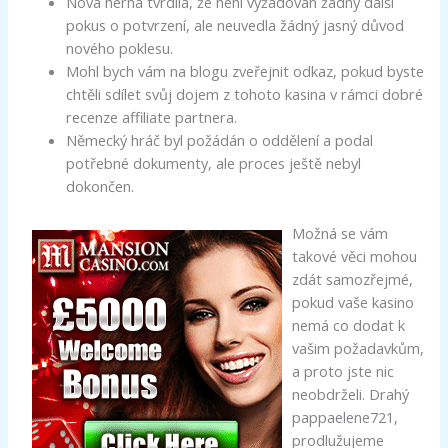
Nová herna tvrdila, že není vyžadován žádný další
pokus o potvrzení, ale neuvedla žádný jasný důvod
nového poklesu.
Mohl bych vám na blogu zveřejnit odkaz, pokud byste
chtěli sdílet svůj dojem z tohoto kasina v rámci dobré
recenze affiliate partnera.
Německý hráč byl požádán o oddělení a podal
potřebné dokumenty, ale proces ještě nebyl
dokončen.
Možná se vám
takové věci mohou
zdát samozřejmé,
pokud vaše kasino
nemá co dodat k
vašim požadavkům,
a proto jste nic
neobdrželi. Drahý
pappaelene721,
prodlužujeme