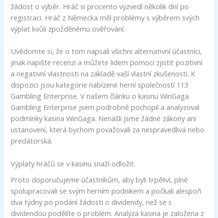
žádost o výběr. Hráč si procento vyzvedl několik dní po
registraci.
Hráč z Německa měl problémy s výběrem svých
výplat kvůli zpožděnému ověřování.
Uvědomte si, že o tom napsali všichni alternativní účastníci,
jinak napište recenzi a můžete lidem pomoci zjistit pozitivní
a negativní vlastnosti na základě vaší vlastní zkušenosti. K
dispozici jsou kategorie nabízené herní společností 113
Gambling Enterprise. V našem článku o kasinu WinGaga
Gambling Enterprise jsem podrobně pochopil a analyzoval
podmínky kasina WinGaga. Nenašli jsme žádné zákony ani
ustanovení, která bychom považovali za nespravedlivá nebo
predátorská.
Výplaty hráčů se v kasinu snaží odložit.
Proto doporučujeme účastníkům, aby byli trpěliví, plně
spolupracovali se svým herním podnikem a počkali alespoň
dva týdny po podání žádosti o dividendy, než se s
dividendou podělíte o problém. Analýza kasina je založena z