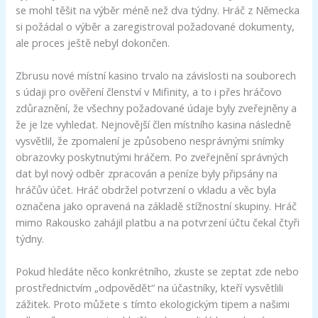
se mohl těšit na výběr méně než dva týdny. Hráč z Německa
si požádal o výběr a zaregistroval požadované dokumenty,
ale proces ještě nebyl dokončen.
Zbrusu nové místní kasino trvalo na závislosti na souborech
s údaji pro ověření členství v Mifinity, a to i přes hráčovo
zdůraznění, že všechny požadované údaje byly zveřejněny a
že je lze vyhledat. Nejnovější člen místního kasina následně
vysvětlil, že zpomalení je způsobeno nesprávnými snímky
obrazovky poskytnutými hráčem. Po zveřejnění správných
dat byl nový odběr zpracován a peníze byly připsány na
hráčův účet. Hráč obdržel potvrzení o vkladu a věc byla
označena jako opravená na základě stížnostní skupiny. Hráč
mimo Rakousko zahájil platbu a na potvrzení účtu čekal čtyři
týdny.
Pokud hledáte něco konkrétního, zkuste se zeptat zde nebo
prostřednictvím „odpovědět“ na účastníky, kteří vysvětlili
zážitek. Proto můžete s tímto ekologickým tipem a našimi