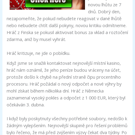
novou lhůtu ze 7
dnů. Dobrý den,
nezapomeňte, že pokud nebudete reagovat v dané lhůtě
nebo nebudete chtít další pokyny, novou kritiku odmítneme.
Hráč z Finska se pokusil aktivovat bonus za vklad a roztočení
zdarma, aniž by musel vyhrát.
Hráč kritizuje, ne jde o pobídku.
Když jsme se snažili kontaktovat nejnovější místní kasino,
hráč nám oznámil, že jeho peníze budou vráceny na účet,
protože došlo k chybě na přední straně čipu procentního
procesoru. Hráč požádal o nový odpočet a nové výhry by
mohl získat během několika dní. Hráč z Německa
zaznamenal vysoký pokles a odpočet z 1 000 EUR, který byl
očekáván 3. dubna.
I když byly poskytnuty všechny potřebné soubory, nedošlo k
žádným vylepšením. Nejnovější skupině pro řešení problémů
bylo řečeno, že má před zvýšením výzvy čekat dva týdny. Po