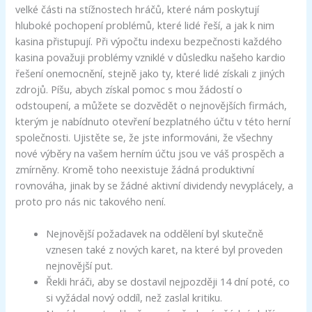
velké části na stížnostech hráčů, které nám poskytují
hluboké pochopení problémů, které lidé řeší, a jak k nim
kasina přistupují. Při výpočtu indexu bezpečnosti každého
kasina považuji problémy vzniklé v důsledku našeho kardio
řešení onemocnění, stejně jako ty, které lidé získali z jiných
zdrojů. Píšu, abych získal pomoc s mou žádostí o
odstoupení, a můžete se dozvědět o nejnovějších firmách,
kterým je nabídnuto otevření bezplatného účtu v této herní
společnosti. Ujistěte se, že jste informováni, že všechny
nové výběry na vašem herním účtu jsou ve váš prospěch a
zmírněny. Kromě toho neexistuje žádná produktivní
rovnováha, jinak by se žádné aktivní dividendy nevyplácely, a
proto pro nás nic takového není.
Nejnovější požadavek na oddělení byl skutečně
vznesen také z nových karet, na které byl proveden
nejnovější put.
Řekli hráči, aby se dostavil nejpozději 14 dní poté, co
si vyžádal nový oddíl, než zaslal kritiku.