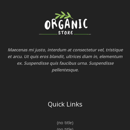
Maecenas mi justo, interdum at consectetur vel, tristique
et arcu. Ut quis eros blandit, ultrices diam in, elementum
ex. Suspendisse quis faucibus urna. Suspendisse
pellentesque.
Quick Links
(no title)
(no title)