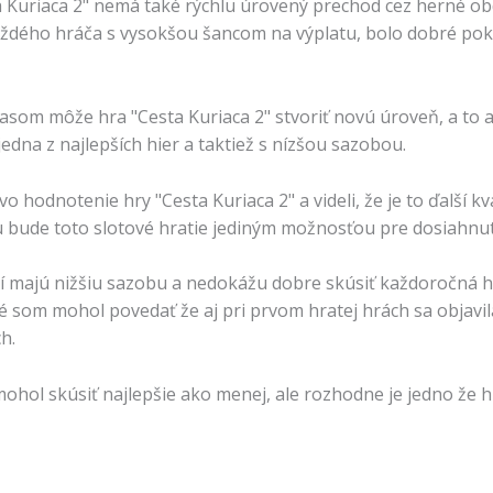
ta Kuriaca 2" nemá také rýchlu úrovený prechod cez herné o
ždého hráča s vysokšou šancom na výplatu, bolo dobré pokiaľ 
asom môže hra "Cesta Kuriaca 2" stvoriť novú úroveň, a to a
na z najlepších hier a taktiež s nízšou sazobou.
 hodnotenie hry "Cesta Kuriaca 2" a videli, že je to ďalší k
 bude toto slotové hratie jediným možnosťou pre dosiahnutie
rí majú nižšiu sazobu a nedokážu dobre skúsiť každoročná 
som mohol povedať že aj pri prvom hratej hrách sa objavila
h.
hol skúsiť najlepšie ako menej, ale rozhodne je jedno že hr