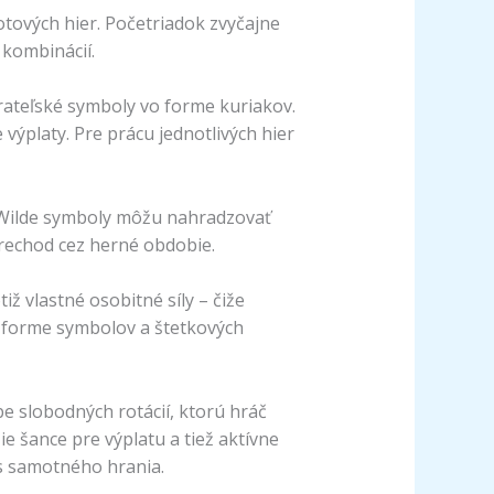
otových hier. Početriadok zvyčajne
kombinácií.
berateľské symboly vo forme kuriakov.
ýplaty. Pre prácu jednotlivých hier
. Wilde symboly môžu nahradzovať
prechod cez herné obdobie.
ž vlastné osobitné síly – čiže
o forme symbolov a štetkových
be slobodných rotácií, ktorú hráč
e šance pre výplatu a tiež aktívne
as samotného hrania.