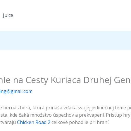
Juice
ie na Cesty Kuriaca Druhej Gen
ng@gmail.com
je herná zbera, ktorá prináša vďaka svojej jedinečnej téme 
sta, kde čaká množstvo úspechov a prekvapení. Prístup hr
ytvárajú
Chicken Road 2
celkové pohodlie pri hraní.