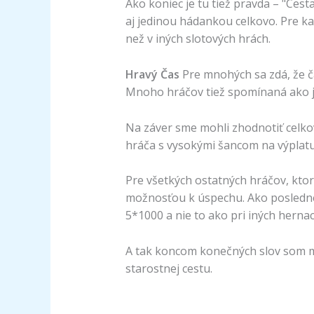
Ako koniec je tu tiež pravda – "Ces
aj jedinou hádankou celkovo. Pre ka
než v iných slotových hrách.
Hravý Čas
Pre mnohých sa zdá, že č
Mnoho hráčov tiež spomínaná ako jed
Na záver sme mohli zhodnotiť celkovo
hráča s vysokými šancom na výplatu
Pre všetkých ostatných hráčov, kto
možnosťou k úspechu. Ako posledné 
5*1000 a nie to ako pri iných hernac
A tak koncom konečných slov som mo
starostnej cestu.