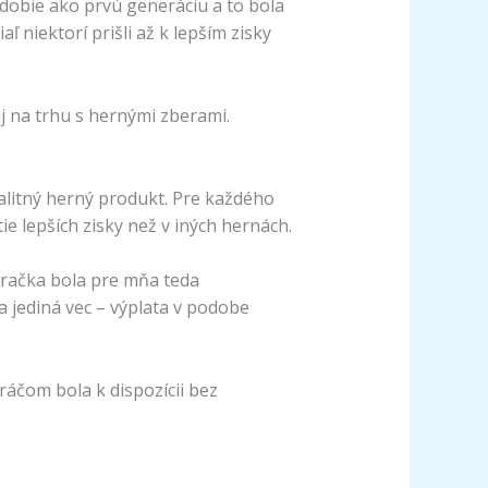
bdobie ako prvú generáciu a to bola
niektorí prišli až k lepším zisky
j na trhu s hernými zberami.
valitný herný produkt. Pre každého
 lepších zisky než v iných hernách.
hračka bola pre mňa teda
 jediná vec – výplata v podobe
áčom bola k dispozícii bez