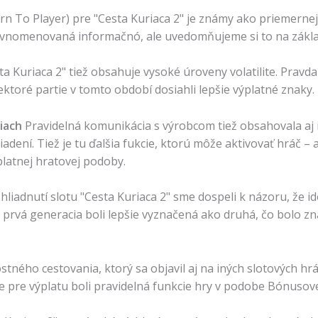
rn To Player) pre "Cesta Kuriaca 2" je známy ako priemerne
ovnomenovaná informačnó, ale uvedomňujeme si to na zákla
sta Kuriaca 2" tiež obsahuje vysoké úroveny volatilite. Prav
iektoré partie v tomto období dosiahli lepšie výplatné znaky.
niach
Pravidelná komunikácia s výrobcom tiež obsahovala aj
dení. Tiež je tu ďalšia fukcie, ktorú môže aktivovať hráč –
atnej hratovej podoby.
liadnutí slotu "Cesta Kuriaca 2" sme dospeli k názoru, že i
 prvá generacia boli lepšie vyznačená ako druhá, čo bolo zn
tného cestovania, ktorý sa objavil aj na iných slotových hrác
pre výplatu boli pravidelná funkcie hry v podobe Bónusovej