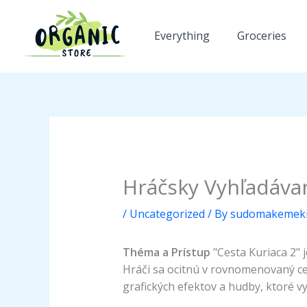
Skip
to
Everything
Groceries
content
Hráčsky Vyhľadávan
/
Uncategorized
/ By
sudomakemeki
Théma a Prístup
"Cesta Kuriaca 2" 
Hráči sa ocitnú v rovnomenovaný ce
grafických efektov a hudby, ktoré v