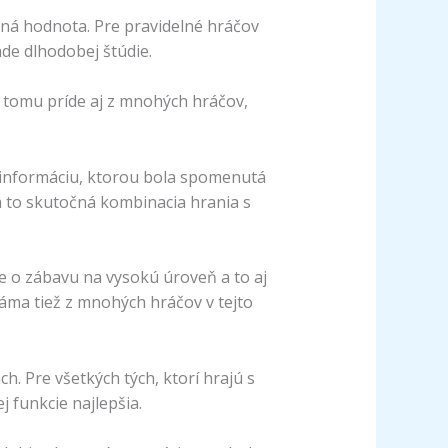
jná hodnota. Pre pravidelné hráčov
de dlhodobej štúdie.
da tomu príde aj z mnohých hráčov,
 informáciu, ktorou bola spomenutá
 a to skutočná kombinacia hrania s
de o zábavu na vysokú úroveň a to aj
áma tiež z mnohých hráčov v tejto
h. Pre všetkých tých, ktorí hrajú s
 funkcie najlepšia.