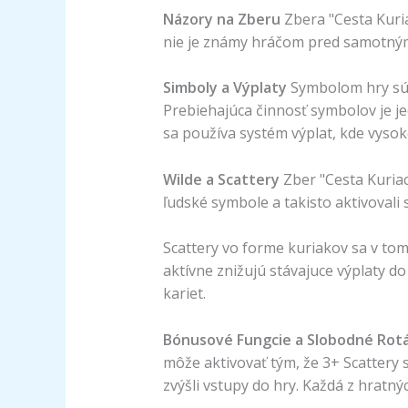
Názory na Zberu
Zbera "Cesta Kuri
nie je známy hráčom pred samotným
Simboly a Výplaty
Symbolom hry sú k
Prebiehajúca činnosť symbolov je j
sa používa systém výplat, kde vysok
Wilde a Scattery
Zber "Cesta Kuria
ľudské symbole a takisto aktivovali
Scattery vo forme kuriakov sa v tom
aktívne znižujú stávajuce výplaty 
kariet.
Bónusové Fungcie a Slobodné Rot
môže aktivovať tým, že 3+ Scattery s
zvýšli vstupy do hry. Každá z hratn