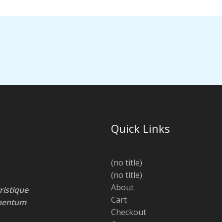
Quick Links
(no title)
(no title)
About
ristique
Cart
lementum
Checkout