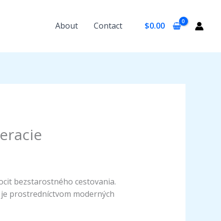
About
Contact
$
0.00
eracie
pocit bezstarostného cestovania.
y je prostredníctvom moderných