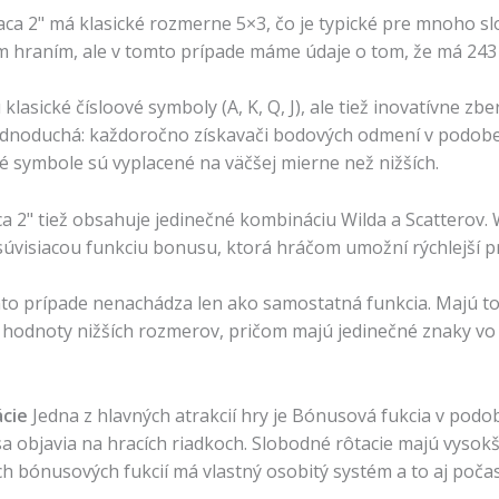
aca 2" má klasické rozmerne 5×3, čo je typické pre mnoho sl
 hraním, ale v tomto prípade máme údaje o tom, že má 243 
lasické čísloové symboly (A, K, Q, J), ale tiež inovatívne z
ednoduchá: každoročno získavači bodových odmení v podobe v
é symbole sú vyplacené na väčšej mierne než nižších.
ca 2" tiež obsahuje jedinečné kombináciu Wilda a Scatterov
 súvisiacou funkciu bonusu, ktorá hráčom umožní rýchlejší 
to prípade nenachádza len ako samostatná funkcia. Majú toti
do hodnoty nižších rozmerov, pričom majú jedinečné znaky v
ácie
Jedna z hlavných atrakcií hry je Bónusová fukcia v podo
a objavia na hracích riadkoch. Slobodné rôtacie majú vysokši
ých bónusových fukcií má vlastný osobitý systém a to aj poč