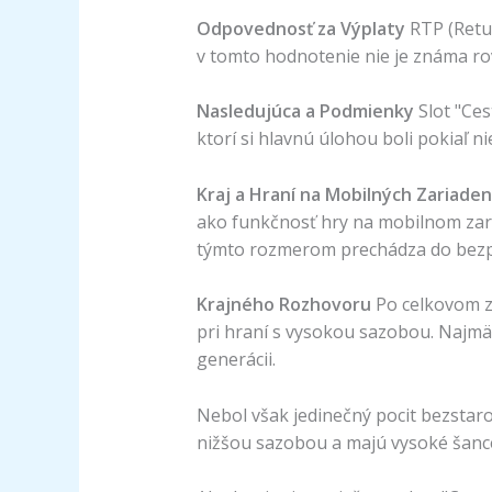
Odpovednosť za Výplaty
RTP (Retu
v tomto hodnotenie nie je známa r
Nasledujúca a Podmienky
Slot "Ce
ktorí si hlavnú úlohou boli pokiaľ n
Kraj a Hraní na Mobilných Zariade
ako funkčnosť hry na mobilnom zaria
týmto rozmerom prechádza do bezpl
Krajného Rozhovoru
Po celkovom zh
pri hraní s vysokou sazobou. Najmä
generácii.
Nebol však jedinečný pocit bezstaros
nižšou sazobou a majú vysoké šance 