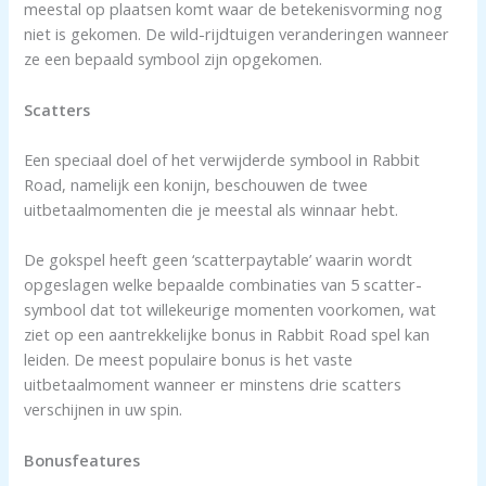
meestal op plaatsen komt waar de betekenisvorming nog
niet is gekomen. De wild-rijdtuigen veranderingen wanneer
ze een bepaald symbool zijn opgekomen.
Scatters
Een speciaal doel of het verwijderde symbool in Rabbit
Road, namelijk een konijn, beschouwen de twee
uitbetaalmomenten die je meestal als winnaar hebt.
De gokspel heeft geen ‘scatterpaytable’ waarin wordt
opgeslagen welke bepaalde combinaties van 5 scatter-
symbool dat tot willekeurige momenten voorkomen, wat
ziet op een aantrekkelijke bonus in Rabbit Road spel kan
leiden. De meest populaire bonus is het vaste
uitbetaalmoment wanneer er minstens drie scatters
verschijnen in uw spin.
Bonusfeatures