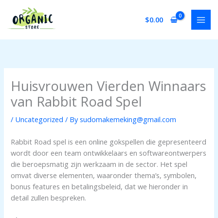
Skip
to
$
0.00
content
Huisvrouwen Vierden Winnaars
van Rabbit Road Spel
/
Uncategorized
/ By
sudomakemeking@gmail.com
Rabbit Road spel is een online gokspellen die gepresenteerd
wordt door een team ontwikkelaars en softwareontwerpers
die beroepsmatig zijn werkzaam in de sector. Het spel
omvat diverse elementen, waaronder thema’s, symbolen,
bonus features en betalingsbeleid, dat we hieronder in
detail zullen bespreken.