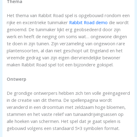
Thema
Het thema van Rabbit Road spel is opgebouwd rondom een
rijke en excentrieke tuinmaker
Rabbit Road demo
die wordt
genoemd. De tuinmaker lijkt erg geobsedeerd door zijn
werk en heeft de neiging om soms wat… ongewone dingen
te doen in zijn tuinen. Zijn verzameling van ongewoon rare
plantensoorten, al dan niet geschopt uit Engeland en het
vreemde gedrag van zijn eigen diervriendelijke bewoner
maken Rabbit Road spel tot een bijzondere gokspel.
Ontwerp
De grondige ontwerpers hebben zich ten volle geëngageerd
in de creatie van dit thema. De spellenpagina wordt
veranderd in een droomtuin met zeldzaam hoge bloemen,
stammen en het vaste reliëf van tuinaandrijvingsassen op
alle hoeken van schermen. Het spel dat je gaat spelen is
gebouwd volgens een standaard 5×3 symbolen format.