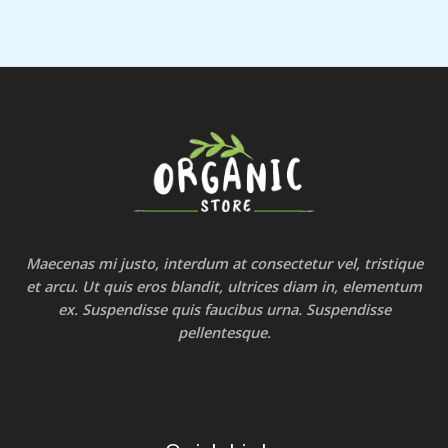
Maecenas mi justo, interdum at consectetur vel, tristique
et arcu. Ut quis eros blandit, ultrices diam in, elementum
ex. Suspendisse quis faucibus urna. Suspendisse
pellentesque.