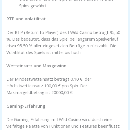
Spins gewährt.
RTP und Volatilität
Der RTP (Return to Player) des I Wild Casino beträgt 95,50
%. Das bedeutet, dass das Spiel bei längerem Spielverlauf
etwa 95,50 % aller eingesetzten Beträge zurückzahlt. Die
Volatilität des Spiels ist mittel bis hoch.
Wetteinsatz und Maxgewinn
Der Mindestwetteinsatz beträgt 0,10 €, der
Höchstwetteinsatz 100,00 € pro Spin. Der
Maximalgeldbetrag ist 20000,00 €.
Gaming-Erfahrung
Die Gaming-Erfahrung im I Wild Casino wird durch eine
vielfältige Palette von Funktionen und Features beeinflusst: