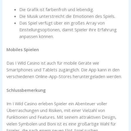
Die Grafik ist farbenfroh und lebendig.
Die Musik unterstreicht die Emotionen des Spiels.
Das Spiel verfügt über ein großes Array von
Einstellungsoptionen, damit Spieler ihre Erfahrung
anpassen können.
Mobiles Spielen
Das I Wild Casino ist auch für mobile Geräte wie
Smartphones und Tablets zugänglich. Die App kann in den
verschiedenen Online-App-Stores heruntergeladen werden.
Schlussbemerkung
Im I Wild Casino erleben Spieler ein Abenteuer voller
Überraschungen und Risiken, mit einer Vielzahl von
Funktionen und Features. Mit seinem attraktiven Design,
vielen Symbolen und Boni ist es eine großartige Wahl für
Spieler, die nach einem neuen Slot-Spiel suchen.