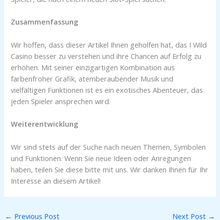
Zusammenfassung
Wir hoffen, dass dieser Artikel Ihnen geholfen hat, das I Wild
Casino besser zu verstehen und ihre Chancen auf Erfolg zu
erhöhen. Mit seiner einzigartigen Kombination aus
farbenfroher Grafik, atemberaubender Musik und
vielfältigen Funktionen ist es ein exotisches Abenteuer, das
jeden Spieler ansprechen wird.
Weiterentwicklung
Wir sind stets auf der Suche nach neuen Themen, Symbolen
und Funktionen. Wenn Sie neue Ideen oder Anregungen
haben, teilen Sie diese bitte mit uns. Wir danken Ihnen für Ihr
Interesse an diesem Artikel!
←
Previous Post
Next Post
→