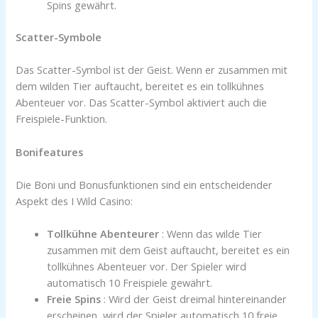
Spins gewährt.
Scatter-Symbole
Das Scatter-Symbol ist der Geist. Wenn er zusammen mit
dem wilden Tier auftaucht, bereitet es ein tollkühnes
Abenteuer vor. Das Scatter-Symbol aktiviert auch die
Freispiele-Funktion.
Bonifeatures
Die Boni und Bonusfunktionen sind ein entscheidender
Aspekt des I Wild Casino:
Tollkühne Abenteurer
: Wenn das wilde Tier
zusammen mit dem Geist auftaucht, bereitet es ein
tollkühnes Abenteuer vor. Der Spieler wird
automatisch 10 Freispiele gewährt.
Freie Spins
: Wird der Geist dreimal hintereinander
erscheinen, wird der Spieler automatisch 10 freie