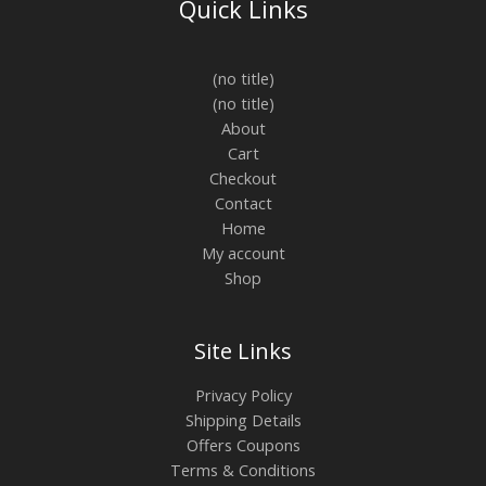
Quick Links
(no title)
(no title)
About
Cart
Checkout
Contact
Home
My account
Shop
Site Links
Privacy Policy
Shipping Details
Offers Coupons
Terms & Conditions