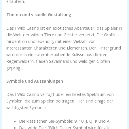
erläutern.
Thema und visuelle Gestaltung
Das I Wild Casino ist ein exotisches Abenteuer, das Spieler in
die Welt der wilden Tiere und Geister versetzt. Die Grafik ist
farbenfroh und lebendig, mit einer Vielzahl von
interessanten Charakteren und Elementen. Der Hintergrund
wird durch eine atemberaubende Kulisse aus dichten
Regenwäldern, flauen Savannahs und waldigen Gipfeln
geprägt.
Symbole und Auszahlungen
Das I Wild Casino verfügt über ein breites Spektrum von
Symblen, die zum Spielen beitragen. Hier sind einige der
wichtigsten Symbole:
Die klassischen Sie-Symbole: 9, 10, J, Q, K und A
Das wilde Tier (Bär): Dieser Symbol wird für alle