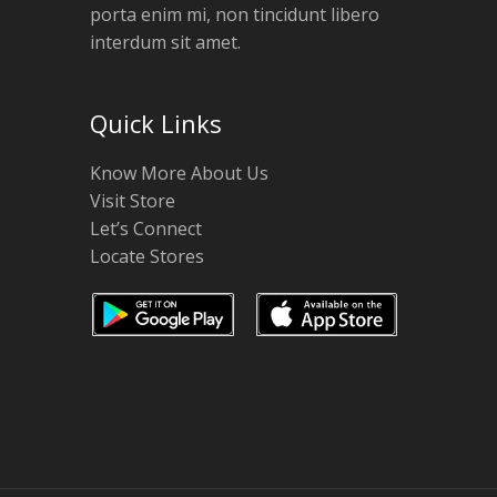
porta enim mi, non tincidunt libero
interdum sit amet.
Quick Links
Know More About Us
Visit Store
Let’s Connect
Locate Stores