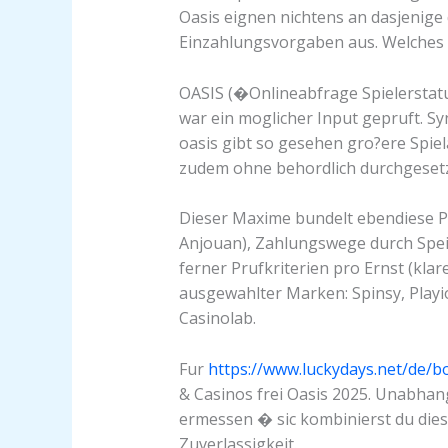
Oasis eignen nichtens an dasjenig
Einzahlungsvorgaben aus. Welches s
OASIS (�Onlineabfrage Spielerstatus
war ein moglicher Input gepruft. Sy
oasis gibt so gesehen gro?ere Spiel
zudem ohne behordlich durchgesetz
Dieser Maxime bundelt ebendiese Pr
Anjouan), Zahlungswege durch Spei
ferner Prufkriterien pro Ernst (kl
ausgewahlter Marken: Spinsy, Playio
Casinolab.
Fur
https://www.luckydays.net/de/b
& Casinos frei Oasis 2025. Unabha
ermessen � sic kombinierst du diese
Zuverlassigkeit.