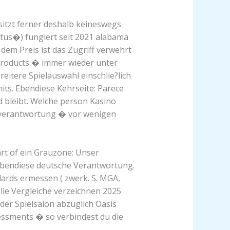
sitzt ferner deshalb keineswegs
tus�) fungiert seit 2021 alabama
dem Preis ist das Zugriff verwehrt
 Products � immer wieder unter
eitere Spielauswahl einschlie?lich
its. Ebendiese Kehrseite: Parece
d bleibt. Welche person Kasino
enverantwortung � vor wenigen
art of ein Grauzone: Unser
ht ebendiese deutsche Verantwortung.
ards ermessen ( zwerk. S. MGA,
le Vergleiche verzeichnen 2025
er Spielsalon abzuglich Oasis
sessments � so verbindest du die