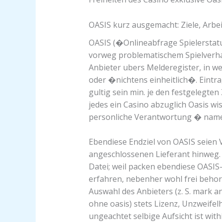
OASIS kurz ausgemacht: Ziele, Arbe
OASIS (�Onlineabfrage Spielerstatus
vorweg problematischem Spielverhal
Anbieter ubers Melderegister, in 
oder �nichtens einheitlich�. Eintr
gultig sein min. je den festgelegten
jedes ein Casino abzuglich Oasis w
personliche Verantwortung � namen
Ebendiese Endziel von OASIS seien
angeschlossenen Lieferant hinweg. 
Datei; weil packen ebendiese OASIS
erfahren, nebenher wohl frei behor
Auswahl des Anbieters (z. S. mark an
ohne oasis) stets Lizenz, Unzweifel
ungeachtet selbige Aufsicht ist wi