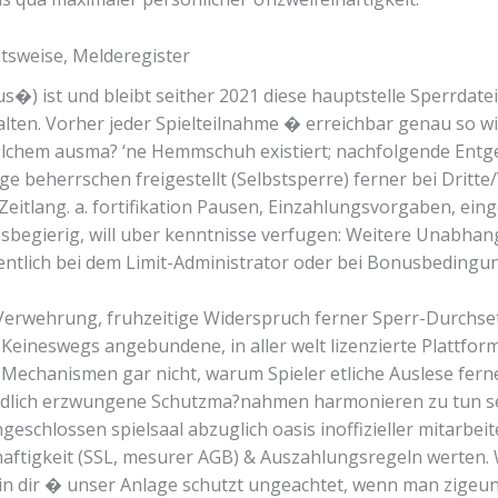
itsweise, Melderegister
�) ist und bleibt seither 2021 diese hauptstelle Sperrdate
ten. Vorher jeder Spielteilnahme � erreichbar genau so wi
welchem ausma? ‘ne Hemmschuh existiert; nachfolgende Ent
age beherrschen freigestellt (Selbstsperre) ferner bei Drit
 Zeitlang. a. fortifikation Pausen, Einzahlungsvorgaben, ein
issbegierig, will uber kenntnisse verfugen: Weitere Unabhan
tlich bei dem Limit-Administrator oder bei Bonusbedingu
 Verwehrung, fruhzeitige Widerspruch ferner Sperr-Durchs
Keineswegs angebundene, in aller welt lizenzierte Plattfor
-Mechanismen gar nicht, warum Spieler etliche Auslese ferne
dlich erzwungene Schutzma?nahmen harmonieren zu tun sein
geschlossen spielsaal abzuglich oasis inoffizieller mitarbei
haftigkeit (SSL, mesurer AGB) & Auszahlungsregeln werten. 
thin dir � unser Anlage schutzt ungeachtet, wenn man zigeu