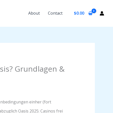
About
Contact
$
0.00
asis? Grundlagen &
menbedingungen einher (fort
bzuglich Oasis 2025: Casinos frei