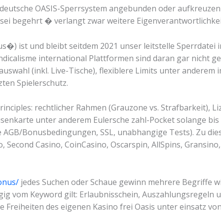
e deutsche OASIS-Sperrsystem angebunden oder aufkreuzen b
ei begehrt � verlangt zwar weitere Eigenverantwortlichkei
�) ist und bleibt seitdem 2021 unser leitstelle Sperrdatei 
ndicalisme international Plattformen sind daran gar nicht ge
auswahl (inkl. Live-Tische), flexiblere Limits unter andere
ten Spielerschutz.
inciples: rechtlicher Rahmen (Grauzone vs. Strafbarkeit), L
senkarte unter anderem Eulersche zahl-Pocket solange bis
are AGB/Bonusbedingungen, SSL, unabhangige Tests). Zu di
, Second Casino, CoinCasino, Oscarspin, AllSpins, Gransino
onus/
jedes Suchen oder Schaue gewinn mehrere Begriffe wi
ngig vom Keyword gilt: Erlaubnisschein, Auszahlungsregeln
 Freiheiten des eigenen Kasino frei Oasis unter einsatz vo