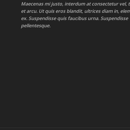
Maecenas mi justo, interdum at consectetur vel, t
et arcu. Ut quis eros blandit, ultrices diam in, e
ex. Suspendisse quis faucibus urna. Suspendisse
pellentesque.