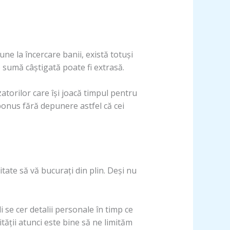
ne la încercare banii, există totuși
 sumă câștigată poate fi extrasă.
atorilor care își joacă timpul pentru
 bonus fără depunere astfel că cei
itate să vă bucurați din plin. Deși nu
i se cer detalii personale în timp ce
ății atunci este bine să ne limităm