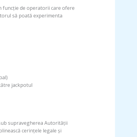
n funcție de operatorii care ofere
ucătorul să poată experimenta
bal)
către jackpotul
 sub supravegherea Autorității
linească cerințele legale și