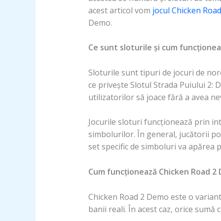
acest articol vom
jocul Chicken Road
Demo.
Ce sunt sloturile și cum funcțione
Sloturile sunt tipuri de jocuri de nor
ce privește Slotul Strada Puiului 2:
utilizatorilor să joace fără a avea ne
Jocurile sloturi funcționează prin i
simbolurilor. În general, jucătorii po
set specific de simboluri va apărea p
Cum funcționează Chicken Road 2
Chicken Road 2 Demo este o variantă a
banii reali. În acest caz, orice sumă 