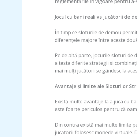
reglementările în vigoare pentru a-ș
Jocul cu bani reali vs jucătorii de 
În timp ce sloturile de demou permit
diferențele majore între aceste două
Pe de altă parte, jocurile sloturi d
a testa diferite strategii și combina
mai mulți jucători se gândesc la aces
Avantaje și limite ale Sloturilor St
Există multe avantaje la a juca cu ba
este foarte periculos pentru că oame
Din contra există mai multe limite pe
jucătorii folosesc monede virtuale. 