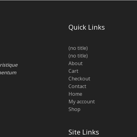
Quick Links
(no title)
(no title)
About
ristique
Cart
lementum
Checkout
Contact
Home
My account
Shop
Site Links