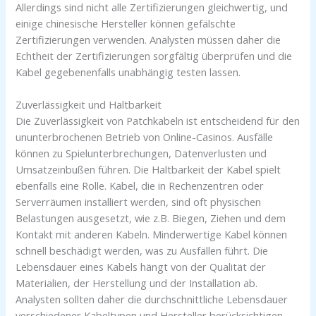
Allerdings sind nicht alle Zertifizierungen gleichwertig, und
einige chinesische Hersteller können gefälschte
Zertifizierungen verwenden. Analysten müssen daher die
Echtheit der Zertifizierungen sorgfältig überprüfen und die
Kabel gegebenenfalls unabhängig testen lassen.
Zuverlässigkeit und Haltbarkeit
Die Zuverlässigkeit von Patchkabeln ist entscheidend für den
ununterbrochenen Betrieb von Online-Casinos. Ausfälle
können zu Spielunterbrechungen, Datenverlusten und
Umsatzeinbußen führen. Die Haltbarkeit der Kabel spielt
ebenfalls eine Rolle. Kabel, die in Rechenzentren oder
Serverräumen installiert werden, sind oft physischen
Belastungen ausgesetzt, wie z.B. Biegen, Ziehen und dem
Kontakt mit anderen Kabeln. Minderwertige Kabel können
schnell beschädigt werden, was zu Ausfällen führt. Die
Lebensdauer eines Kabels hängt von der Qualität der
Materialien, der Herstellung und der Installation ab.
Analysten sollten daher die durchschnittliche Lebensdauer
verschiedener Kabeltypen und Hersteller berücksichtigen