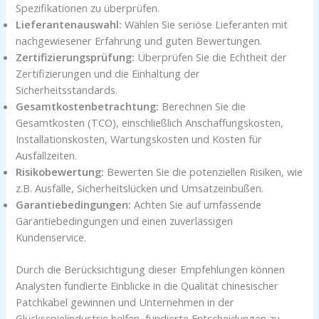
Spezifikationen zu überprüfen.
Lieferantenauswahl:
Wählen Sie seriöse Lieferanten mit
nachgewiesener Erfahrung und guten Bewertungen.
Zertifizierungsprüfung:
Überprüfen Sie die Echtheit der
Zertifizierungen und die Einhaltung der
Sicherheitsstandards.
Gesamtkostenbetrachtung:
Berechnen Sie die
Gesamtkosten (TCO), einschließlich Anschaffungskosten,
Installationskosten, Wartungskosten und Kosten für
Ausfallzeiten.
Risikobewertung:
Bewerten Sie die potenziellen Risiken, wie
z.B. Ausfälle, Sicherheitslücken und Umsatzeinbußen.
Garantiebedingungen:
Achten Sie auf umfassende
Garantiebedingungen und einen zuverlässigen
Kundenservice.
Durch die Berücksichtigung dieser Empfehlungen können
Analysten fundierte Einblicke in die Qualität chinesischer
Patchkabel gewinnen und Unternehmen in der
Glücksspielindustrie helfen, fundierte Entscheidungen zu