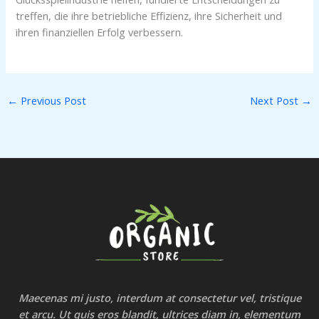
treffen, die ihre betriebliche Effizienz, ihre Sicherheit und
ihren finanziellen Erfolg verbessern.
←
Previous Post
Next Post
→
Maecenas mi justo, interdum at consectetur vel, tristique
et arcu. Ut quis eros blandit, ultrices diam in, elementum