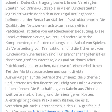
schneller Datenübertragung basiert. In den Vereinigten
Staaten, wo Online-Glücksspiel in vielen Bundesstaaten
legalisiert wurde oder sich in der Legalisierungsphase
befindet, ist der Bedarf an stabiler Infrastruktur enorm. Die
Qualität der Netzwerkinfrastruktur, einschließlich
Patchkabel, ist dabei von entscheidender Bedeutung. Diese
Kabel verbinden Server, Router und andere kritische
Komponenten, die für den reibungslosen Ablauf von Spielen,
die Verarbeitung von Transaktionen und die Sicherheit von
Kundendaten unerlässlich sind. Für Branchenanalysten ist es
daher von großem Interesse, die Qualität chinesischer
Patchkabel zu untersuchen, da diese oft einen erheblichen
Teil des Marktes ausmachen und somit direkte
Auswirkungen auf die betriebliche Effizienz, die Sicherheit
und letztendlich den finanziellen Erfolg von Online-Casinos
haben können. Die Beschaffung von Kabeln aus China ist
weit verbreitet, oft aufgrund der niedrigeren Kosten.
Allerdings birgt diese Praxis auch Risiken, die es zu
verstehen gilt. Viele Unternehmen in den USA greifen auf
Plattformen wie
https://aliexpressofficial.com/de/
zurück,