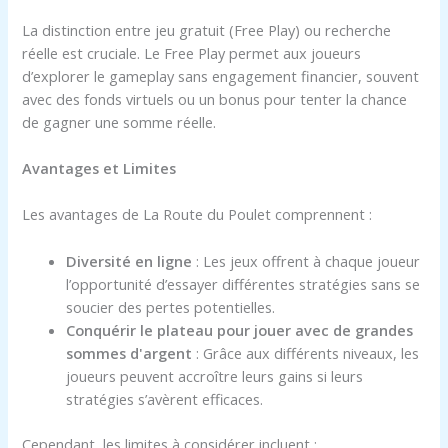
La distinction entre jeu gratuit (Free Play) ou recherche
réelle est cruciale. Le Free Play permet aux joueurs
d’explorer le gameplay sans engagement financier, souvent
avec des fonds virtuels ou un bonus pour tenter la chance
de gagner une somme réelle.
Avantages et Limites
Les avantages de La Route du Poulet comprennent :
Diversité en ligne
: Les jeux offrent à chaque joueur
l’opportunité d’essayer différentes stratégies sans se
soucier des pertes potentielles.
Conquérir le plateau pour jouer avec de grandes
sommes d'argent
: Grâce aux différents niveaux, les
joueurs peuvent accroître leurs gains si leurs
stratégies s’avèrent efficaces.
Cependant, les limites à considérer incluent :