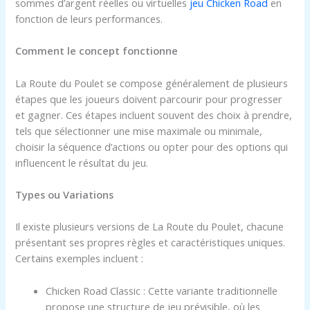
sommes d’argent réelles ou virtuelles
jeu Chicken Road
en
fonction de leurs performances.
Comment le concept fonctionne
La Route du Poulet se compose généralement de plusieurs
étapes que les joueurs doivent parcourir pour progresser
et gagner. Ces étapes incluent souvent des choix à prendre,
tels que sélectionner une mise maximale ou minimale,
choisir la séquence d’actions ou opter pour des options qui
influencent le résultat du jeu.
Types ou Variations
Il existe plusieurs versions de La Route du Poulet, chacune
présentant ses propres règles et caractéristiques uniques.
Certains exemples incluent :
Chicken Road Classic : Cette variante traditionnelle
propose une structure de jeu prévisible, où les