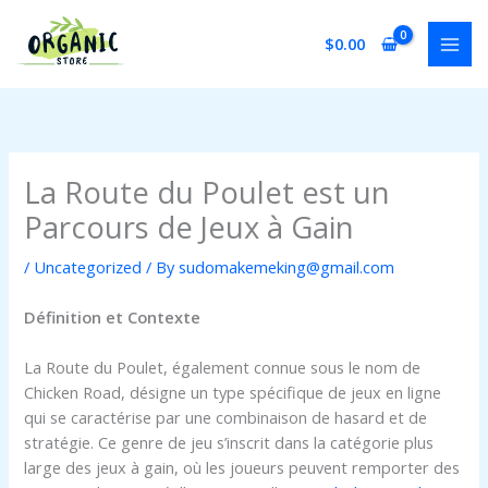
Skip
to
$
0.00
content
La Route du Poulet est un
Parcours de Jeux à Gain
/
Uncategorized
/ By
sudomakemeking@gmail.com
Définition et Contexte
La Route du Poulet, également connue sous le nom de
Chicken Road, désigne un type spécifique de jeux en ligne
qui se caractérise par une combinaison de hasard et de
stratégie. Ce genre de jeu s’inscrit dans la catégorie plus
large des jeux à gain, où les joueurs peuvent remporter des