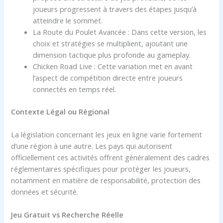
joueurs progressent à travers des étapes jusqu’à
atteindre le sommet.
La Route du Poulet Avancée : Dans cette version, les
choix et stratégies se multiplient, ajoutant une
dimension tactique plus profonde au gameplay.
Chicken Road Live : Cette variation met en avant
l’aspect de compétition directe entre joueurs
connectés en temps réel.
Contexte Légal ou Régional
La législation concernant les jeux en ligne varie fortement
d’une région à une autre. Les pays qui autorisent
officiellement ces activités offrent généralement des cadres
réglementaires spécifiques pour protéger les joueurs,
notamment en matière de responsabilité, protection des
données et sécurité.
Jeu Gratuit vs Recherche Réelle