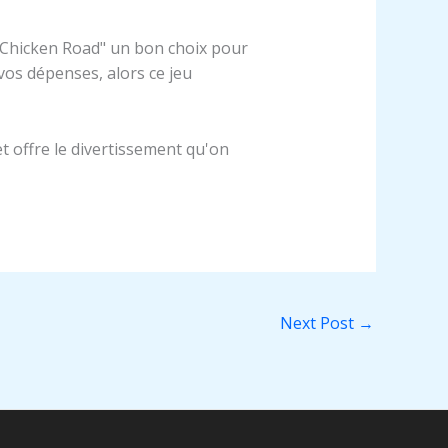
Jeu Chicken Road" un bon choix pour
vos dépenses, alors ce jeu
t offre le divertissement qu'on
Next Post
→