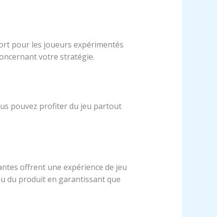
nfort pour les joueurs expérimentés
 concernant votre stratégie.
ous pouvez profiter du jeu partout
vantes offrent une expérience de jeu
u du produit en garantissant que