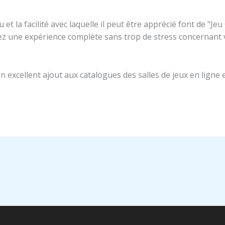
u et la facilité avec laquelle il peut être apprécié font de "
hez une expérience complète sans trop de stress concernant 
 excellent ajout aux catalogues des salles de jeux en ligne e