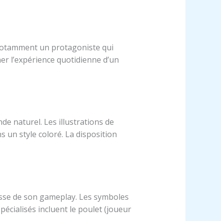
 notamment un protagoniste qui
ner l’expérience quotidienne d’un
e naturel. Les illustrations de
 un style coloré. La disposition
hesse de son gameplay. Les symboles
cialisés incluent le poulet (joueur