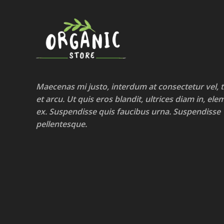
Maecenas mi justo, interdum at consectetur vel, t
et arcu. Ut quis eros blandit, ultrices diam in, e
ex. Suspendisse quis faucibus urna. Suspendisse
pellentesque.