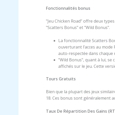
Fonctionnalités bonus
"Jeu Chicken Road" offre deux types 
"Scatters Bonus" et "Wild Bonus".
La fonctionnalité Scatters Bo
ouverturant l’acces au mode 
auto-respectée dans chaque r
"Wild Bonus", quant à lui, se
affichés sur le jeu. Cette ve
Tours Gratuits
Bien que la plupart des jeux similai
18. Ces bonus sont généralement a
Taux De Répartition Des Gains (RT