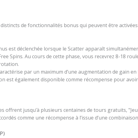
distincts de fonctionnalités bonus qui peuvent être activées 
nus est déclenchée lorsque le Scatter apparaît simultanément
Free Spins. Au cours de cette phase, vous recevrez 8-18 rou
otation.
 caractérise par un maximum d’une augmentation de gain en 
rsion est également disponible comme récompense pour avoir a
res offrent jusqu’à plusieurs centaines de tours gratuits, "J
ccordés comme une récompense à l’issue d’une combinaison 
P)