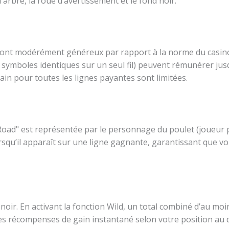
l’arbre, la roue d’avertissement et le fond noir.
sont modérément généreux par rapport à la norme du casin
ymboles identiques sur un seul fil) peuvent rémunérer jusqu’
ain pour toutes les lignes payantes sont limitées.
Road" est représentée par le personnage du poulet (joueur pr
rsqu’il apparaît sur une ligne gagnante, garantissant que 
 noir. En activant la fonction Wild, un total combiné d’au mo
es récompenses de gain instantané selon votre position au 