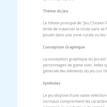
Thème du Jeu
Le thème principal de "Jeu Chicken
tente de traverser la route sans se 
poulet dans une zone rurale où les 
Conception Graphique
La conception graphique du jeu est s
personnages de game over, telles qu
générale des éléments du jeu sur l’é
Symboles
Le jeu dispose d’une vaste sélectio
normaux comprennent les caractères 