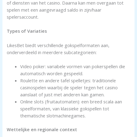
of diensten van het casino. Daarna kan men overgaan tot
spelen met een aangevraagd saldo in zijn/haar
spelersaccount.
Types of Variaties
LikesBet biedt verschillende gokspelformaten aan,
onderverdeeld in meerdere subcategorieën:
Video poker: variabele vormen van pokerspellen die
automatisch worden gespeeld.
Roulette en andere tafel spelletjes: traditionele
casinospelen waarbij de speler tegen het casino
aanslaat of juist met anderen kan gamen.
Online slots (fruitautomaten): een breed scala aan
speelformaten, van klassieke gokspellen tot
thematische slotmachinegames.
Wettelijke en regionale context