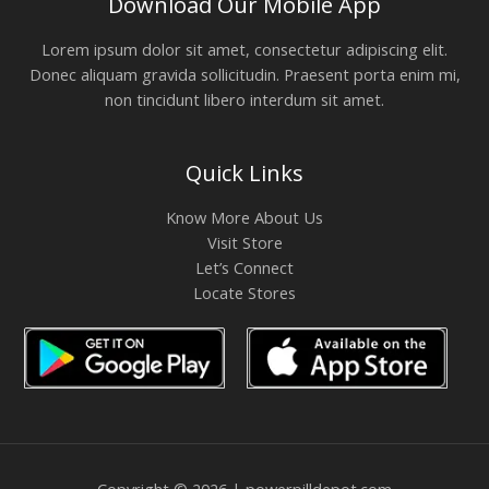
Download Our Mobile App
Lorem ipsum dolor sit amet, consectetur adipiscing elit.
Donec aliquam gravida sollicitudin. Praesent porta enim mi,
non tincidunt libero interdum sit amet.
Quick Links
Know More About Us
Visit Store
Let’s Connect
Locate Stores
Copyright © 2026 | powerpilldepot.com