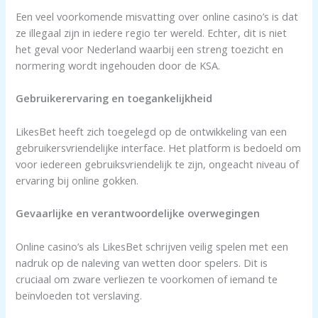
Een veel voorkomende misvatting over online casino’s is dat
ze illegaal zijn in iedere regio ter wereld. Echter, dit is niet
het geval voor Nederland waarbij een streng toezicht en
normering wordt ingehouden door de KSA.
Gebruikerervaring en toegankelijkheid
LikesBet heeft zich toegelegd op de ontwikkeling van een
gebruikersvriendelijke interface. Het platform is bedoeld om
voor iedereen gebruiksvriendelijk te zijn, ongeacht niveau of
ervaring bij online gokken.
Gevaarlijke en verantwoordelijke overwegingen
Online casino’s als LikesBet schrijven veilig spelen met een
nadruk op de naleving van wetten door spelers. Dit is
cruciaal om zware verliezen te voorkomen of iemand te
beïnvloeden tot verslaving.