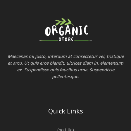
Maecenas mi justo, interdum at consectetur vel, tristique
et arcu. Ut quis eros blandit, ultrices diam in, elementum
ex. Suspendisse quis faucibus urna. Suspendisse
pellentesque.
Quick Links
(no title)