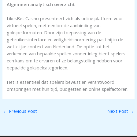
Algemeen analytisch overzicht
LikesBet Casino presenteert zich als online platform voor
virtueel spelen, met een brede aanbieding van
gokspelformaten. Door zijn toepassing van de
gebruikersinterface en veiligheidsnormering past hij in de
wettelijke context van Nederland. De optie tot het
verkennen van bepaalde spellen zonder inleg biedt spelers
een kans om te ervaren of ze belangstelling hebben voor
bepaalde gokspelcategorieën.
Het is essentieel dat spelers bewust en verantwoord
omspringen met hun tijd, budgetten en online spelfactoren.
←
Previous Post
Next Post
→