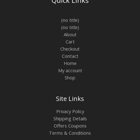
Quick Links
(no title)
(no title)
About
Cart
Checkout
Contact
Home
My account
Shop
Site Links
Privacy Policy
Shipping Details
Offers Coupons
Terms & Conditions