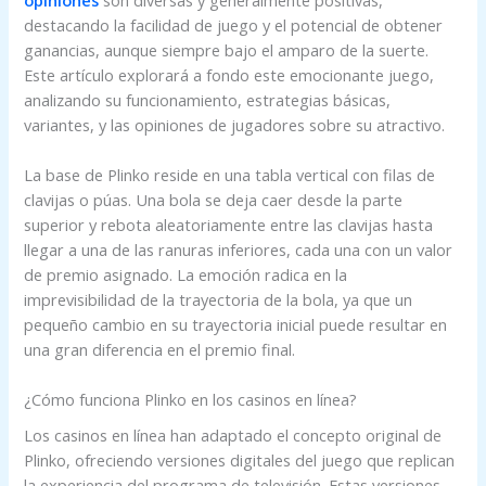
destacando la facilidad de juego y el potencial de obtener
ganancias, aunque siempre bajo el amparo de la suerte.
Este artículo explorará a fondo este emocionante juego,
analizando su funcionamiento, estrategias básicas,
variantes, y las opiniones de jugadores sobre su atractivo.
La base de Plinko reside en una tabla vertical con filas de
clavijas o púas. Una bola se deja caer desde la parte
superior y rebota aleatoriamente entre las clavijas hasta
llegar a una de las ranuras inferiores, cada una con un valor
de premio asignado. La emoción radica en la
imprevisibilidad de la trayectoria de la bola, ya que un
pequeño cambio en su trayectoria inicial puede resultar en
una gran diferencia en el premio final.
¿Cómo funciona Plinko en los casinos en línea?
Los casinos en línea han adaptado el concepto original de
Plinko, ofreciendo versiones digitales del juego que replican
la experiencia del programa de televisión. Estas versiones