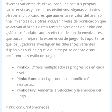
diversas variantes de Plinko, cada una con sus propias
características y elementos distintivos. Algunas variantes
ofrecen multiplicadores que aumentan el valor del premio
final, mientras que otras incluyen niveles de bonificación que
se activan al azar. Existen también versiones de Plinko con
gráficos más elaborados y efectos de sonido envolventes,
que buscan mejorar la experiencia de juego. Es importante
que los jugadores investiguen las diferentes variantes
disponibles y elijan aquella que mejor se adapte a sus
preferencias y estilo de juego.
PlinkoX:
Ofrece multiplicadores progresivos en cada
nivel.
Plinko Bonus:
Incluye rondas de bonificación
aleatorias.
Plinko Fury:
Aumenta la velocidad y la emoción del
juego.
Plinko con Criptomonedas