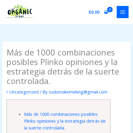
Skip
to
$
0.00
content
Más de 1000 combinaciones
posibles Plinko opiniones y la
estrategia detrás de la suerte
controlada.
/
Uncategorized
/ By
sudomakemeking@gmail.com
Más de 1000 combinaciones posibles:
Plinko opiniones y la estrategia detrás de
la suerte controlada.