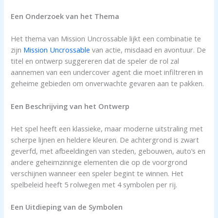
Een Onderzoek van het Thema
Het thema van Mission Uncrossable lijkt een combinatie te
zijn
Mission Uncrossable
van actie, misdaad en avontuur. De
titel en ontwerp suggereren dat de speler de rol zal
aannemen van een undercover agent die moet infiltreren in
geheime gebieden om onverwachte gevaren aan te pakken.
Een Beschrijving van het Ontwerp
Het spel heeft een klassieke, maar moderne uitstraling met
scherpe lijnen en heldere kleuren. De achtergrond is zwart
geverfd, met afbeeldingen van steden, gebouwen, auto’s en
andere geheimzinnige elementen die op de voorgrond
verschijnen wanneer een speler begint te winnen. Het
spelbeleid heeft 5 rolwegen met 4 symbolen per rij.
Een Uitdieping van de Symbolen