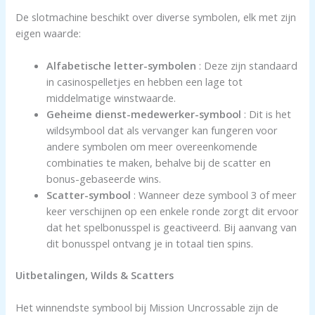
De slotmachine beschikt over diverse symbolen, elk met zijn
eigen waarde:
Alfabetische letter-symbolen
: Deze zijn standaard
in casinospelletjes en hebben een lage tot
middelmatige winstwaarde.
Geheime dienst-medewerker-symbool
: Dit is het
wildsymbool dat als vervanger kan fungeren voor
andere symbolen om meer overeenkomende
combinaties te maken, behalve bij de scatter en
bonus-gebaseerde wins.
Scatter-symbool
: Wanneer deze symbool 3 of meer
keer verschijnen op een enkele ronde zorgt dit ervoor
dat het spelbonusspel is geactiveerd. Bij aanvang van
dit bonusspel ontvang je in totaal tien spins.
Uitbetalingen, Wilds & Scatters
Het winnendste symbool bij Mission Uncrossable zijn de