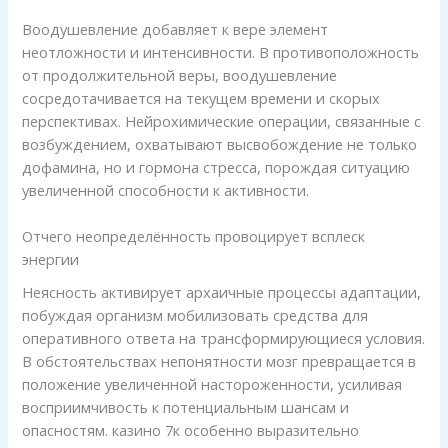
Воодушевление добавляет к вере элемент
неотложности и интенсивности. В противоположность
от продолжительной веры, воодушевление
сосредотачивается на текущем времени и скорых
перспективах. Нейрохимические операции, связанные с
возбуждением, охватывают высвобождение не только
дофамина, но и гормона стресса, порождая ситуацию
увеличенной способности к активности.
Отчего неопределённость провоцирует всплеск
энергии
Неясность активирует архаичные процессы адаптации,
побуждая организм мобилизовать средства для
оперативного ответа на трансформирующиеся условия.
В обстоятельствах непонятности мозг превращается в
положение увеличенной настороженности, усиливая
восприимчивость к потенциальным шансам и
опасностям. казино 7к особенно выразительно