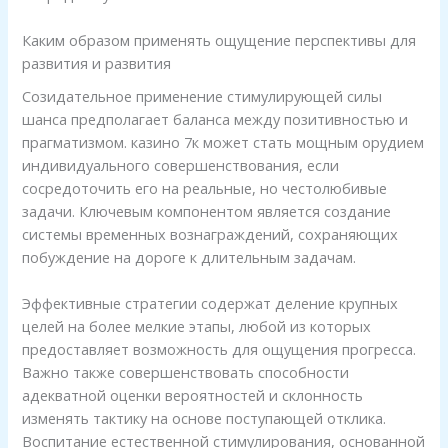
Каким образом применять ощущение перспективы для
развития и развития
Созидательное применение стимулирующей силы
шанса предполагает баланса между позитивностью и
прагматизмом. казино 7к может стать мощным орудием
индивидуального совершенствования, если
сосредоточить его на реальные, но честолюбивые
задачи. Ключевым компонентом является создание
системы временных вознаграждений, сохраняющих
побуждение на дороге к длительным задачам.
Эффективные стратегии содержат деление крупных
целей на более мелкие этапы, любой из которых
предоставляет возможность для ощущения прогресса.
Важно также совершенствовать способности
адекватной оценки вероятностей и склонность
изменять тактику на основе поступающей отклика.
Воспитание естественной стимулирования, основанной