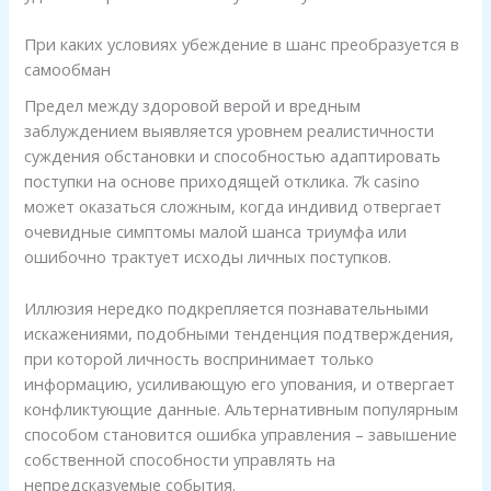
При каких условиях убеждение в шанс преобразуется в
самообман
Предел между здоровой верой и вредным
заблуждением выявляется уровнем реалистичности
суждения обстановки и способностью адаптировать
поступки на основе приходящей отклика. 7k casino
может оказаться сложным, когда индивид отвергает
очевидные симптомы малой шанса триумфа или
ошибочно трактует исходы личных поступков.
Иллюзия нередко подкрепляется познавательными
искажениями, подобными тенденция подтверждения,
при которой личность воспринимает только
информацию, усиливающую его упования, и отвергает
конфликтующие данные. Альтернативным популярным
способом становится ошибка управления – завышение
собственной способности управлять на
непредсказуемые события.