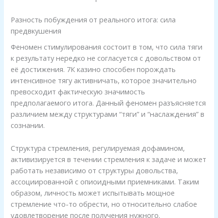
Разность побуждения от реального итога: сила
предвкушения
Феномен стимулирования состоит в том, что сила тяги
к результату нередко не согласуется с довольством от
её достижения. 7К казино способен порождать
интенсивное тягу активничать, которое значительно
превосходит фактическую значимость
предполагаемого итога. Данный феномен разъясняется
различием между структурами “тяги” и “наслаждения” в
сознании.
Структура стремления, регулируемая дофамином,
активизируется в течении стремления к задаче и может
работать независимо от структуры довольства,
ассоциированной с опиоидными приемниками. Таким
образом, личность может испытывать мощное
стремление что-то обрести, но относительно слабое
удовлетворение после получения нужного.