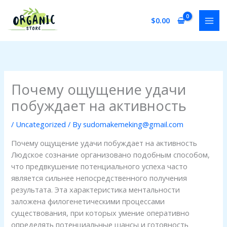
Skip
to
$
0.00
content
Почему ощущение удачи
побуждает на активность
/
Uncategorized
/ By
sudomakemeking@gmail.com
Почему ощущение удачи побуждает на активность
Людское сознание организовано подобным способом,
что предвкушение потенциального успеха часто
является сильнее непосредственного получения
результата. Эта характеристика ментальности
заложена филогенетическими процессами
существования, при которых умение оперативно
определять потенциальные шансы и готовность