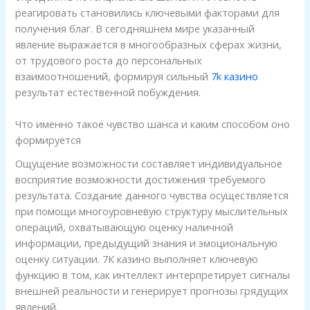
реагировать становились ключевыми факторами для
получения благ. В сегодняшнем мире указанный
явление выражается в многообразных сферах жизни,
от трудового роста до персональных
взаимоотношений, формируя сильный
7k казино
результат естественной побуждения.
Что именно такое чувство шанса и каким способом оно
формируется
Ощущение возможности составляет индивидуальное
восприятие возможности достижения требуемого
результата. Создание данного чувства осуществляется
при помощи многоуровневую структуру мыслительных
операций, охватывающую оценку наличной
информации, предыдущий знания и эмоциональную
оценку ситуации. 7К казино выполняет ключевую
функцию в том, как интеллект интерпретирует сигналы
внешней реальности и генерирует прогнозы грядущих
явлений.