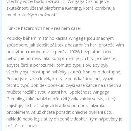
všechny volby budou vzrušující.
Wingaga Casino je ve
skutečnosti úžasná platforma iGaming, která kombinuje
mnoho skvělých možností.
Funkce hazardních her v reálném čase:
Pobídky během místního kasina Wingaga jsou snadným
způsobem, jak zlepšit zážitek z hazardních her, protože vám
poskytnou mnohem více peněz, 100% bezplatné točení
nebo jiné odměny jako kompliment jejich hry. Je důležité,
abyste četli a porozuměli tomuto typu slov, aby byly
všechny nyní dostupné nabídky skutečně snadno dostupné.
Pokud jste také člověk, který je jinak každodenní, využití
těchto typů pobídek poněkud zvýší vaše šance na úspěch a
můžete rozšířit svou vlastní hru. Společnost Wingaga
Gambling také nabízí nepřetržitý zákaznický servis, který
zajišťuje, že hráči objevili krátkou pomoc s jakýmkoli
problémem. Ať už chcete poradit ohledně ověření účtu,
nákladů nebo legislativy ohledně videoher, tým nápovědy je
určitě k dispozici.