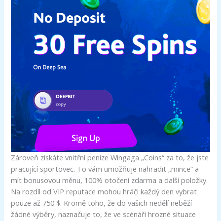
Zároveň získáte vnitřní peníze Wingaga „Coins“ za to, že jste
pracující sportovec. To vám umožňuje nahradit „mince“ a
mít bonusovou měnu, 100% otočení zdarma a další položky.
Na rozdíl od VIP reputace mohou hráči každý den vybrat
pouze až 750 $. Kromě toho, že do vašich nedělí neběží
žádné výběry, naznačuje to, že ve scénáři hrozné situace