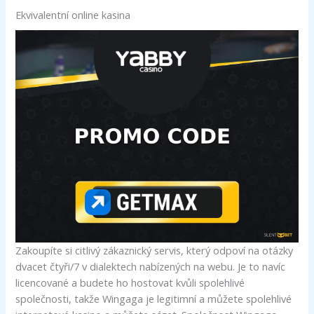
Ekvivalentní online kasina
Zakoupíte si citlivý zákaznický servis, který odpoví na otázky
dvacet čtyři/7 v dialektech nabízených na webu. Je to navíc
licencované a budete ho hostovat kvůli spolehlivé
společnosti, takže Wingaga je legitimní a můžete spolehlivé