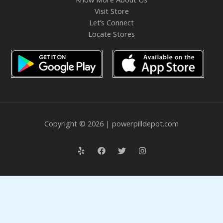
Visit Store
Let’s Connect
Locate Stores
Copyright © 2026 | powerpilldepot.com