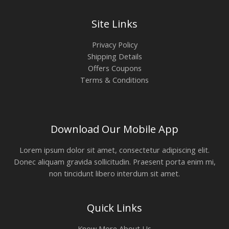
Site Links
Privacy Policy
Shipping Details
Offers Coupons
Terms & Conditions
Download Our Mobile App
Lorem ipsum dolor sit amet, consectetur adipiscing elit.
Donec aliquam gravida sollicitudin. Praesent porta enim mi,
non tincidunt libero interdum sit amet.
Quick Links
Know More About Us