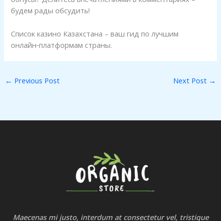
будем рады обсудить!
Список казино Казахстана – ваш гид по лучшим
онлайн‑платформам страны.
←
Previous Post
Next Post
→
Maecenas mi justo, interdum at consectetur vel, tristique