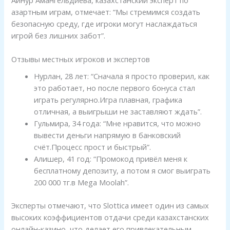
азартным играм, отмечает: “Мы стремимся создать
безопасную среду, где игроки могут наслаждаться
игрой без лишних забот”.
Отзывы местных игроков и экспертов
Нурлан, 28 лет: “Сначала я просто проверил, как
это работает, но после первого бонуса стал
играть регулярно.Игра плавная, графика
отличная, а выигрыши не заставляют ждать”.
Гульмира, 34 года: “Мне нравится, что можно
вывести деньги напрямую в банковский
счёт.Процесс прост и быстрый”.
Алишер, 41 год: “Промокод привёл меня к
бесплатному депозиту, а потом я смог выиграть
200 000 тг.в Mega Moolah”.
Эксперты отмечают, что Slottica имеет один из самых
высоких коэффициентов отдачи среди казахстанских
онлайн‑казино, что делает его привлекательным