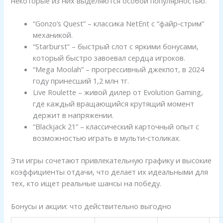
некоторые из них выделяются особой популярностью.
“Gonzo’s Quest” – классика NetEnt с “файр‑стрим”
механикой.
“Starburst” – быстрый слот с яркими бонусами,
который быстро завоевал сердца игроков.
“Mega Moolah” – прогрессивный джекпот, в 2024
году принесший 1,2 млн тг.
Live Roulette – живой дилер от Evolution Gaming,
где каждый вращающийся крутящий момент
держит в напряжении.
“Blackjack 21” – классический карточный опыт с
возможностью играть в мульти‑столиках.
Эти игры сочетают привлекательную графику и высокие
коэффициенты отдачи, что делает их идеальными для
тех, кто ищет реальные шансы на победу.
Бонусы и акции: что действительно выгодно