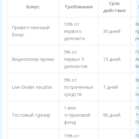
Срок
Бонус
Требования
действия
10% от
В
Приветственный
первого
30 дней
п
бонус
депозита
р
5% от
П
Видеопокер‑промо
первых 5
15 дней
А
депозитов
В
5% от
В
Live‑Dealer кешбэк
потраченных
7 дней
→
средств
К
1 млн
П
Тестовый турнир
тг.призовой
90 дней
Т
фонд
П
15% от
П