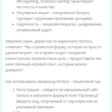
Microgaming, Evolution Gaming гарантируют
честность и качество.
Регулярные акции – ежедневные бонусы,
турниры с крупными призовыми фондами.
Надёжность – лицензия Кюрасао, шифрование,
независимый аудит.
Мирзаев Серик, директор по маркетингу Slottica,
отмечает: “Мы строим платформу, которая не просто
удовлетворяет, но и превосходит ожидания
казахстанских игроков.Наша цель – предоставить им
качественный игровой опыт, которым можно
доверять”.
Как использовать промокод Slottica – пошаговый гид
Регистрация – зайдите на официальный сайт
Slottica и заполните форму.В поле “Промокод”
введите код, полученный от партнёра или из
рекламной кампании.