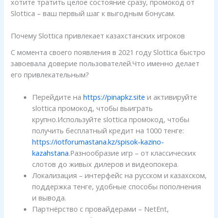
хотите тратить целое состояние сразу, промокод от
Slottica –
ваш первый шаг к выгодным бонусам.
Почему Slottica привлекает казахстанских игроков
С момента своего появления в 2021 году Slottica быстро
завоевала доверие пользователей.Что именно делает
его привлекательным?
Перейдите на
https://pinapkz.site
и активируйте
slottica промокод, чтобы выиграть
крупно.Используйте slottica промокод, чтобы
получить бесплатный кредит на 1000 тенге:
https://iotforumastana.kz/spisok-kazino-
kazahstana
.Разнообразие игр – от классических
слотов до живых дилеров и видеопокера.
Локализация – интерфейс на русском и казахском,
поддержка тенге, удобные способы пополнения
и вывода.
Партнёрство с провайдерами – NetEnt,