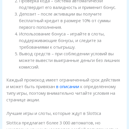
Проверка кода – система автоматически
подтвердит его валидность и применит бонус.
Депозит – после активации вы получите
бесплатный кредит в размере 10% от суммы
первого пополнения.
Использование бонуса – играйте в слоты,
поддерживающие бонусы, и следите за
требованиями к отыгрышу.
Вывод средств – при соблюдении условий вы
можете вывести выигранные деньги без лишних
комиссий.
Каждый промокод имеет ограниченный срок действия
и может быть привязан
в описании
к определённому
типу игры, поэтому внимательно читайте условия на
странице акции.
Лучшие игры и слоты, которые ждут в Slottica
Slottica предлагает более 3 000 автоматов, но