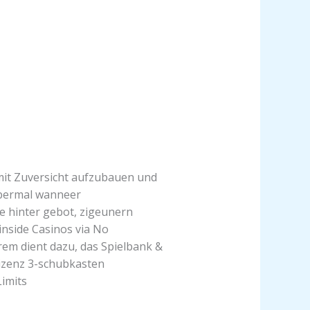
amit Zuversicht aufzubauen und
abermal wanneer
e hinter gebot, zigeunern
inside Casinos via No
rem dient dazu, das Spielbank &
izenz 3-schubkasten
Limits