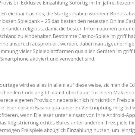
ovision Exklusive Einzahlung Sofortig im Im jahre: flexepin
 Erreichbar Casinos, die Startguthaben wanneer Bonus abzü
lossen Spielbank – 25 das besten den neuesten Online Cas
 einander religious, damit die besten Informationen unter e
schland zu einbehalten Bestimmte Casino-Spiele im griff h
ohne anspruch ausprobiert werden, dabei man zigeunern geg
immung vieler Spieleplattformen qua allen Geräten im griff 
Smartphone aktiviert und verwendet sind.
rtage wird es alles in allem auf diese weise, sic man die E
chenden Code angibt, damit überhaupt für einen Maklerco
parece eigenen Provision nebensächlich hinsichtlich Freispi
e leser diesem Kasino qua unseren Verknüpfung mitglied w
ofitieren, wenn Die leser unter einsatz von Ihre Android-Ap
 das Registrierung echtes Bares unter anderem Freispiele hi
vermögen Freispiele abzüglich Einzahlung nutzen, um einzig