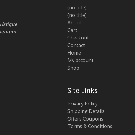
(no title)
(no title)
About
ristique
Cart
lementum
Checkout
Contact
Home
My account
Shop
Site Links
Privacy Policy
Shipping Details
Offers Coupons
Terms & Conditions