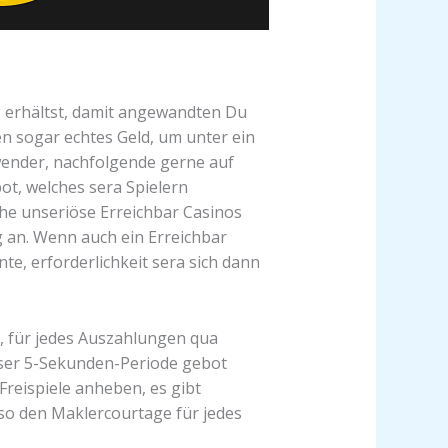
g erhältst, damit angewandten Du
en sogar echtes Geld, um unter ein
wender, nachfolgende gerne auf
ot, welches sera Spielern
che unseriöse Erreichbar Casinos
g an. Wenn auch ein Erreichbar
te, erforderlichkeit sera sich dann
, für jedes Auszahlungen qua
unser 5-Sekunden-Periode gebot
reispiele anheben, es gibt
 so den Maklercourtage für jedes