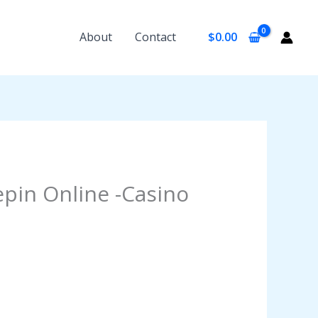
About
Contact
$
0.00
xepin Online -Casino