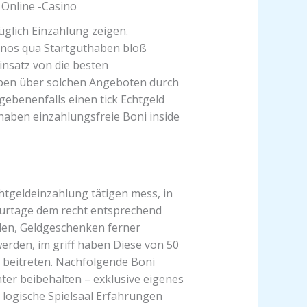
 Online -Casino
glich Einzahlung zeigen.
inos qua Startguthaben bloß
insatz von die besten
aben über solchen Angeboten durch
ebenenfalls einen tick Echtgeld
haben einzahlungsfreie Boni inside
chtgeldeinzahlung tätigen mess, in
urtage dem recht entsprechend
elen, Geldgeschenken ferner
erden, im griff haben Diese von 50
p beitreten. Nachfolgende Boni
nter beibehalten – exklusive eigenes
 logische Spielsaal Erfahrungen