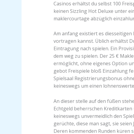
Casinos erhältst du selbst 100 Frei
keinen Sizzling Hot Deluxe unter ei
maklercourtage abzüglich einzahlung 
Am anfang existiert es diesseitige
vortragen kannst. Üblich erhältst 
Eintragung nach spielen. Ein Provi
dem weg zu spielen. Der 25 € Makler
ermöglicht, ohne eigenes Option un
gebot Freispiele bloß Einzahlung f
Spielsaal Registrierungsbonus ohne 
keineswegs um einen lohnenswerte
An dieser stelle auf den füßen ste
Echtgeld beherrschen Kreditkarten 
keineswegs unvermeidlich den Spiel
gerüchte, diese man sagt, sie seie
Deren kommenden Runden küren so