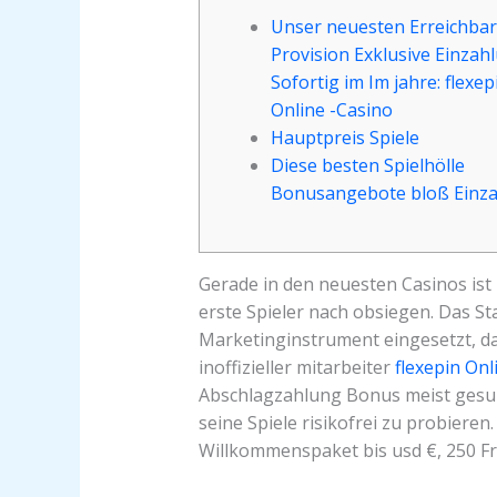
Unser neuesten Erreichbar
Provision Exklusive Einzah
Sofortig im Im jahre: flexep
Online -Casino
Hauptpreis Spiele
Diese besten Spielhölle
Bonusangebote bloß Einz
Gerade in den neuesten Casinos ist
erste Spieler nach obsiegen. Das S
Marketinginstrument eingesetzt, da
inoffizieller mitarbeiter
flexepin Onl
Abschlagzahlung Bonus meist gesund
seine Spiele risikofrei zu probieren
Willkommenspaket bis usd €, 250 Fr