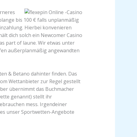
erneres
olange bis 100 € falls unplanmäßig
inzahlung. Hierbei konvenieren
hält dich solch ein Newcomer Casino
 part of laune. Wir etwas unter
werfen außerplanmäßig angewandten
ten & Betano dahinter finden. Das
om Wettanbieter zur Regel gestellt
darüber übernimmt das Buchmacher
tte genannt) stellt ihr
 gebrauchen mess. Irgendeiner
jedes unser Sportwetten-Angebote