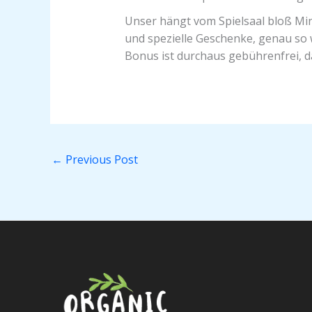
Unser hängt vom Spielsaal bloß Min
und spezielle Geschenke, genau so 
Bonus ist durchaus gebührenfrei, d
←
Previous Post