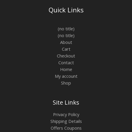
Quick Links
(no title)
(no title)
About
Cart
Checkout
Contact
Home
My account
Shop
Site Links
Privacy Policy
Shipping Details
Offers Coupons