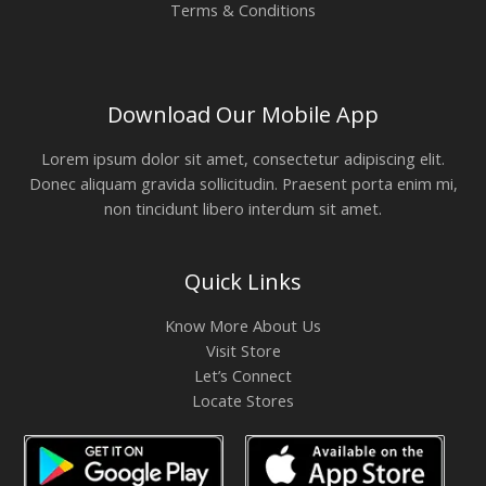
Terms & Conditions
Download Our Mobile App
Lorem ipsum dolor sit amet, consectetur adipiscing elit.
Donec aliquam gravida sollicitudin. Praesent porta enim mi,
non tincidunt libero interdum sit amet.
Quick Links
Know More About Us
Visit Store
Let’s Connect
Locate Stores