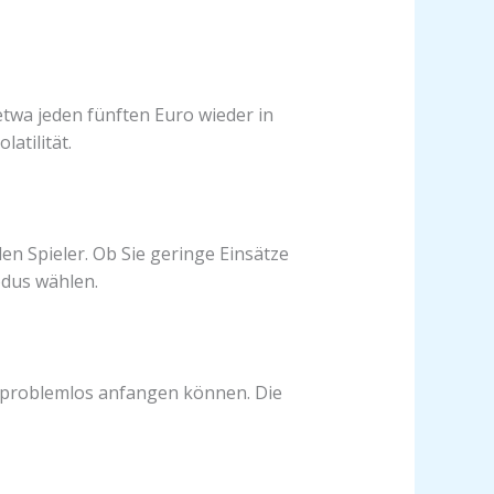
 etwa jeden fünften Euro wieder in
atilität.
den Spieler. Ob Sie geringe Einsätze
odus wählen.
nd problemlos anfangen können. Die