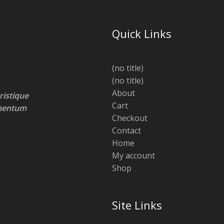
Quick Links
(no title)
(no title)
About
ristique
Cart
lementum
Checkout
Contact
Home
My account
Shop
Site Links