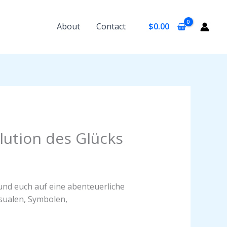
About
Contact
$
0.00
lution des Glücks
und euch auf eine abenteuerliche
isualen, Symbolen,