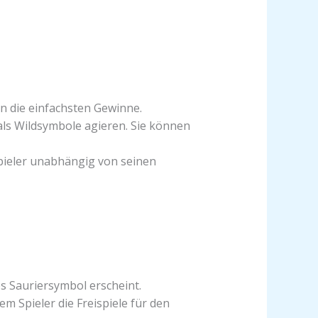
en die einfachsten Gewinne.
als Wildsymbole agieren. Sie können
Spieler unabhängig von seinen
es Sauriersymbol erscheint.
m Spieler die Freispiele für den