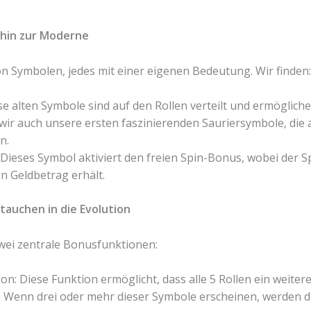
s hin zur Moderne
von Symbolen, jedes mit einer eigenen Bedeutung. Wir finden:
se alten Symbole sind auf den Rollen verteilt und ermöglich
wir auch unsere ersten faszinierenden Sauriersymbole, die 
n.
 Dieses Symbol aktiviert den freien Spin-Bonus, wobei der 
n Geldbetrag erhält.
tauchen in die Evolution
zwei zentrale Bonusfunktionen:
: Diese Funktion ermöglicht, dass alle 5 Rollen ein weiter
: Wenn drei oder mehr dieser Symbole erscheinen, werden de