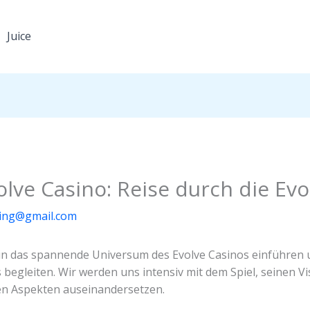
Juice
ve Casino: Reise durch die Evo
ng@gmail.com
 in das spannende Universum des Evolve Casinos einführen 
s begleiten. Wir werden uns intensiv mit dem Spiel, seinen V
en Aspekten auseinandersetzen.