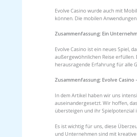
Evolve Casino wurde auch mit Mobile
können. Die mobilen Anwendungen s
Zusammenfassung: Ein Unterneh
Evolve Casino ist ein neues Spiel, 
außergewöhnlichen Reise erfüllen.
herausragende Erfahrung für alle 
Zusammenfassung: Evolve Casino –
In dem Artikel haben wir uns intens
auseinandergesetzt. Wir hoffen, das
übersteigen und ihr Spielpotenzial 
Es ist wichtig für uns, diese Überz
und Unternehmen sind mit kreative