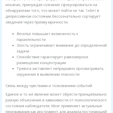
изъянах, принуждая сознание сфокусироваться на
обнаружении того, что может пойти не так. 1хбет в
депрессивном состоянии бессознательно сортирует
сведения через призму мрачности.
Веселье повышает возможность к
параллельности
Злость ограничивает внимание до определенной
задачи
Спокойствие гарантирует равномерное
размещение концентрации
Тревога заставляет непрерывно просматривать
окружение в выявлении опасности
Связь между чувствами и толкованием событий
Единое и то же явление может обрести принципиально
разную объяснение в зависимости от психологического
состояния наблюдателя. Мозг применяет актуальные
переживания как инструмент для анализа поступающей