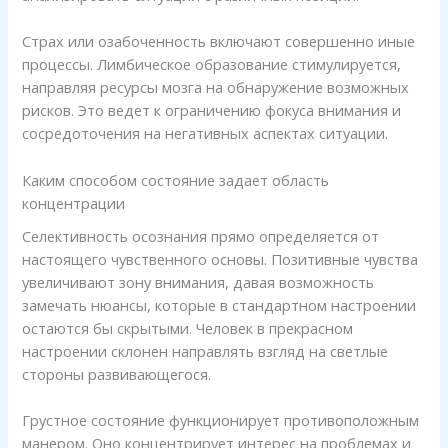
Страх или озабоченность включают совершенно иные
процессы. Лимбическое образование стимулируется,
направляя ресурсы мозга на обнаружение возможных
рисков. Это ведет к ограничению фокуса внимания и
сосредоточения на негативных аспектах ситуации.
Каким способом состояние задает область
концентрации
Селективность осознания прямо определяется от
настоящего чувственного основы. Позитивные чувства
увеличивают зону внимания, давая возможность
замечать нюансы, которые в стандартном настроении
остаются бы скрытыми. Человек в прекрасном
настроении склонен направлять взгляд на светлые
стороны развивающегося.
Грустное состояние функционирует противоположным
манером. Оно концентрирует интерес на проблемах и