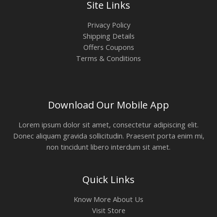
Site Links
Privacy Policy
Shipping Details
Offers Coupons
Terms & Conditions
Download Our Mobile App
Lorem ipsum dolor sit amet, consectetur adipiscing elit.
Donec aliquam gravida sollicitudin. Praesent porta enim mi,
non tincidunt libero interdum sit amet.
Quick Links
Know More About Us
Visit Store