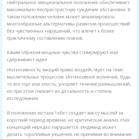
Нейтральное эмоциональное положение обеспечивает
максимально беспристрастную суждение обстановки. В
таком положении человек может анализировать
многообразные альтернативы развития происшествий
без чувственных нарушений, что влечет к более
практичному составлению планов.
Каким образом мощные чувства стимулируют или
сдерживают идеи
Интенсивность эмоций прямо воздействует на темп
мыслительных процессов. Интенсивное волнение, будь
то восторг или злость, ускоряет течение размышлений,
но при этом снижает их детальность и степень
исследования.
В положении экстаза 1хбет создает массу мыслей за
короткий период времени, но критическая анализ этих
концепций нередко нарушается. Индивид может
делать торопливые решения, не принимая во внимание