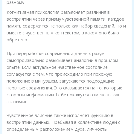
разному
Когнитивная психология разъясняет различия в
восприятии через призму чувственной памяти. Каждое
память содержится не только как набор сведений, но и
вместе с чувственным контекстом, в каком оно было
обретено.
При переработке современной данных разум
самопроизвольно разыскивает аналогии в прошлом
опыте. Если актуальное чувственное состояние
согласуется с тем, что происходило при похожую
положение в минувшем, запускаются подходящие
нервные соединения. Это сказывается на то, которые
стороны информации 1х бет окажутся отмечены как
значимые.
Чувственное влияние также исполняет функцию в
восприятии данных. Пребывая в коллективе людей с
определенным расположением духа, личность